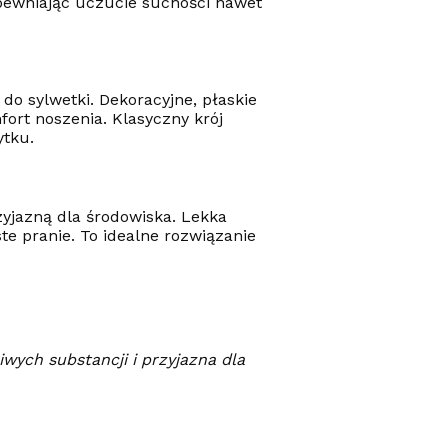
pewniając uczucie suchości nawet
do sylwetki. Dekoracyjne, płaskie
fort noszenia. Klasyczny krój
ytku.
zyjazną dla środowiska. Lekka
e pranie. To idealne rozwiązanie
wych substancji i przyjazna dla