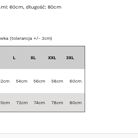
ami: 60cm, długość: 80cm
ka (tolerancja +/- 2cm)
L
XL
XXL
3XL
52cm
54cm
56cm
58cm
60cm
70cm
72cm
74cm
78cm
80cm