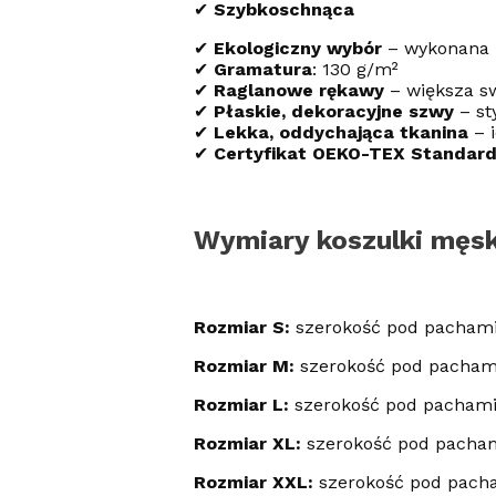
✔
Szybkoschnąca
✔
Ekologiczny wybór
– wykonana z
✔
Gramatura
: 130 g/m²
✔
Raglanowe rękawy
– większa s
✔
Płaskie, dekoracyjne szwy
– st
✔
Lekka, oddychająca tkanina
– i
✔
Certyfikat OEKO-TEX Standard
Wymiary koszulki męsk
Rozmiar S:
szerokość pod pachami
Rozmiar M:
szerokość pod pacham
Rozmiar L:
szerokość pod pachami
Rozmiar XL:
szerokość pod pacham
Rozmiar XXL:
szerokość pod pacha