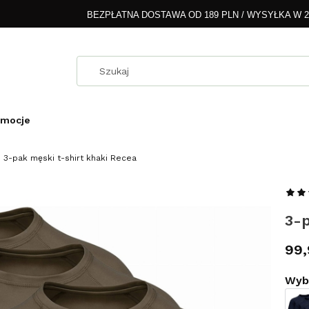
BEZPŁATNA DOSTAWA OD 189 PLN / WYSYŁKA W 
omocje
3-pak męski t-shirt khaki Recea
3-p
Cen
99,
Wybi