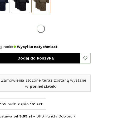
erz rozmiar:
miar
M
XL
XXL
ępność:
Wysyłka natychmiast
Dodaj do koszyka
 Zamówienia złożone teraz zostaną wysłane
w
poniedziałek
.
155
osób kupiło
161 szt.
ostawa
od 9,99 zł
- DPD Punkty Odbioru /