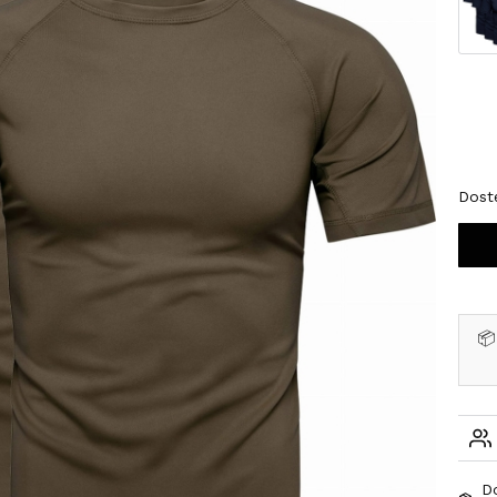
Wybi
*
Roz
S
Dost
📦
D