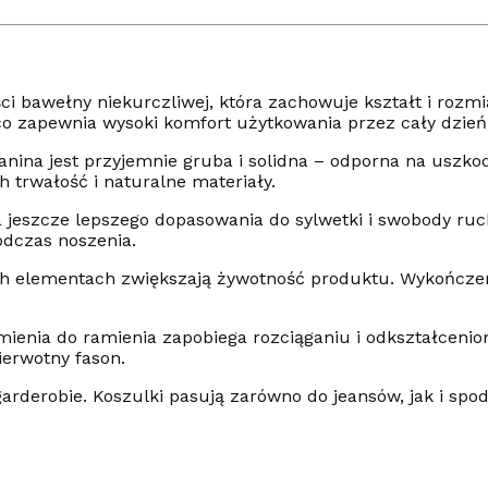
ci bawełny niekurczliwej, która zachowuje kształt i rozm
 co zapewnia wysoki komfort użytkowania przez cały dzień
nina jest przyjemnie gruba i solidna – odporna na uszkod
 trwałość i naturalne materiały.
jeszcze lepszego dopasowania do sylwetki i swobody ruchó
odczas noszenia.
 elementach zwiększają żywotność produktu. Wykończenie 
enia do ramienia zapobiega rozciąganiu i odkształcenio
ierwotny fason.
arderobie. Koszulki pasują zarówno do jeansów, jak i spo