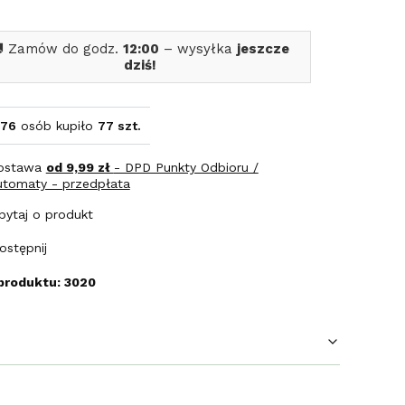
 Zamów do godz.
12:00
– wysyłka
jeszcze
dziś!
76
osób kupiło
77 szt.
ostawa
od 9,99 zł
- DPD Punkty Odbioru /
utomaty - przedpłata
pytaj o produkt
ostępnij
produktu: 3020