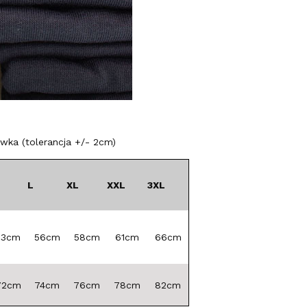
ka (tolerancja +/- 2cm)
L
XL
XXL
3XL
53cm
56cm
58cm
61cm
66cm
72cm
74cm
76cm
78cm
82cm