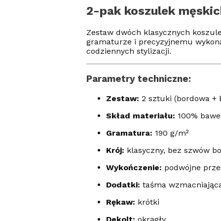
2-pak koszulek męskic
Zestaw dwóch klasycznych koszulek
gramaturze i precyzyjnemu wykonan
codziennych stylizacji.
Parametry techniczne:
Zestaw:
2 sztuki (bordowa +
Skład materiału:
100% baweł
Gramatura:
190 g/m²
Krój:
klasyczny, bez szwów b
Wykończenie:
podwójne przesz
Dodatki:
taśma wzmacniająca 
Rękaw:
krótki
Dekolt:
okrągły