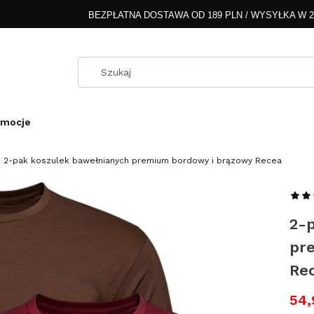
BEZPŁATNA DOSTAWA OD 189 PLN / WYSYŁKA W 
omocje
2-pak koszulek bawełnianych premium bordowy i brązowy Recea
2-
pr
Re
54,