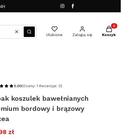
24H
Produkty w kos
Wyczyść
Szukaj
Ulubione
Zaloguj się
Koszyk
5.00
(Oceny: 1 Recenzje: 0)
pak koszulek bawełnianych
emium bordowy i brązowy
cea
98 zł