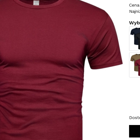
Cena 
Najni
Wybi
Wybi
*
Roz
S
Dost