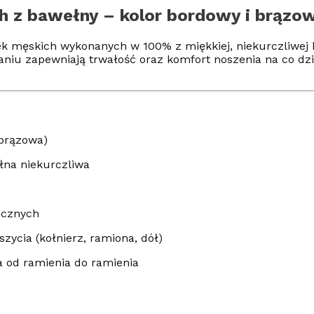
h z bawełny – kolor bordowy i brązo
 męskich wykonanych w 100% z miękkiej, niekurczliwej ba
iu zapewniają trwałość oraz komfort noszenia na co dzie
 brązowa)
na niekurczliwa
ocznych
ycia (kołnierz, ramiona, dół)
od ramienia do ramienia