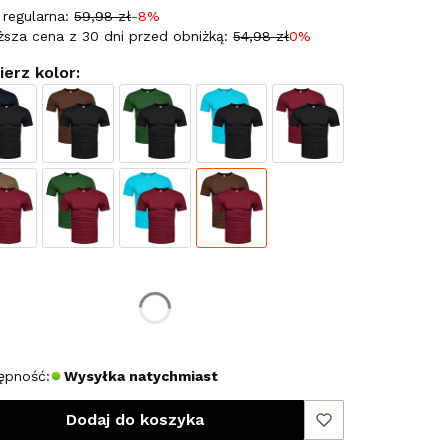
regularna:
59,98 zł
-8%
ższa cena z 30 dni przed obniżką:
54,98 zł
0%
erz kolor:
erz rozmiar:
miar
M
L
XL
XXL
ępność:
Wysyłka natychmiast
Dodaj do koszyka