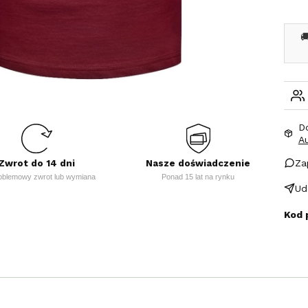

D
A
Za
Zwrot do 14 dni
Nasze doświadczenie
oblemowy zwrot lub wymiana
Ponad 15 lat na rynku
Ud
Kod 