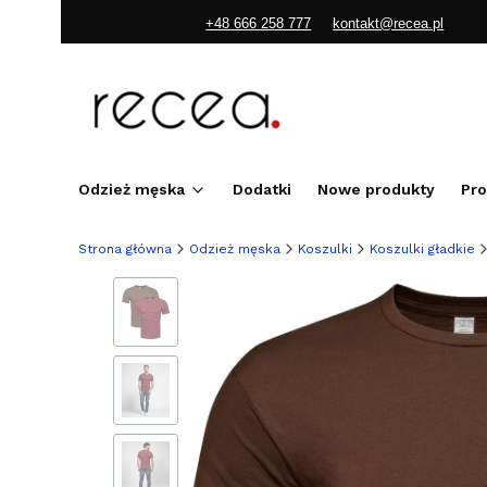
+48 666 258 777
kontakt@recea.pl
Odzież męska
Dodatki
Nowe produkty
Pr
Strona główna
Odzież męska
Koszulki
Koszulki gładkie