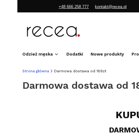
+48 666 258 777
kontakt@recea.pl
Odzież męska
Dodatki
Nowe produkty
Pr
Strona główna
Darmowa dostawa od 189zł
Darmowa dostawa od 1
KUP
DARMOW