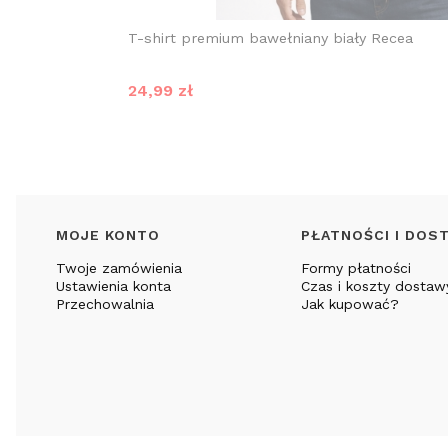
T-shirt premium bawełniany biały Recea
Cena promocyjna
24,99 zł
Linki w stopce
MOJE KONTO
PŁATNOŚCI I DOS
Twoje zamówienia
Formy płatności
Ustawienia konta
Czas i koszty dostaw
Przechowalnia
Jak kupować?