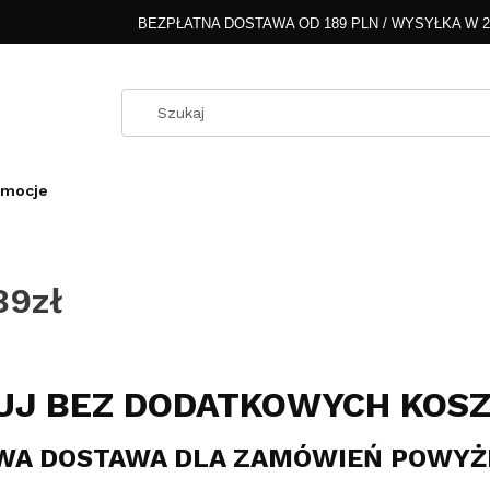
BEZPŁATNA DOSTAWA OD 189 PLN / WYSYŁKA W 
omocje
89zł
UJ BEZ DODATKOWYCH KOS
A DOSTAWA DLA ZAMÓWIEŃ POWYŻE