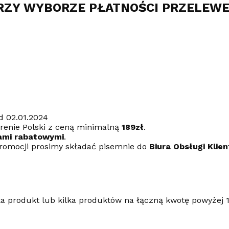
RZY WYBORZE PŁATNOŚCI PRZELEW
d 02.01.2024
erenie Polski z ceną minimalną
189zł
.
ami rabatowymi
.
romocji prosimy składać pisemnie do
Biura Obsługi Klien
ka produkt lub kilka produktów na łączną kwotę powyżej 