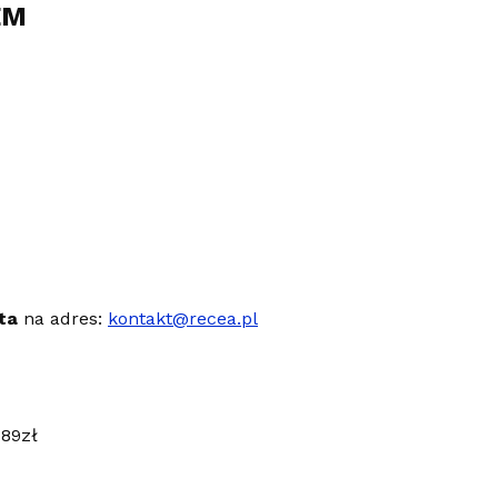
EM
ta
na adres:
kontakt@recea.pl
189zł