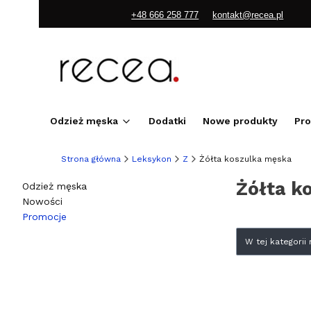
+48 666 258 777
kontakt@recea.pl
Odzież męska
Dodatki
Nowe produkty
Pr
Strona główna
Leksykon
Z
Żółta koszulka męska
Żółta k
Odzież męska
Nowości
Promocje
Koniec menu
Lista pr
W tej kategori