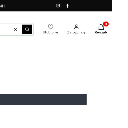
24H
Produkty w kos
Wyczyść
Szukaj
Ulubione
Zaloguj się
Koszyk