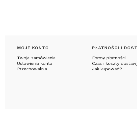
Linki w stopce
MOJE KONTO
PŁATNOŚCI I DOS
Twoje zamówienia
Formy płatności
Ustawienia konta
Czas i koszty dostaw
Przechowalnia
Jak kupować?