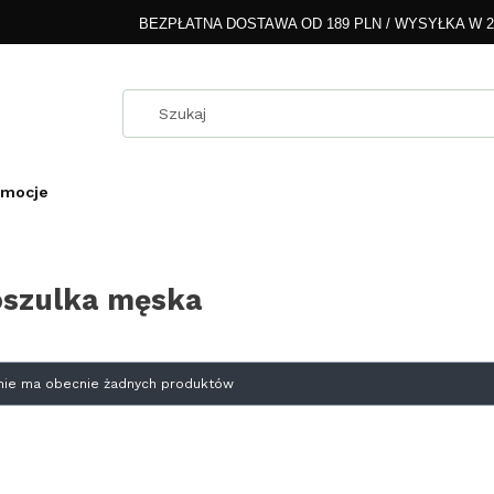
BEZPŁATNA DOSTAWA OD 189 PLN / WYSYŁKA W 
omocje
oszulka męska
oduktów
i nie ma obecnie żadnych produktów