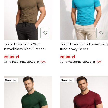
T-shirt premium 190g
T-shirt premium bawełniany
bawełniany khaki Recea
turkusowy Recea
Cena promocyjna
Cena promocyjna
26,99 zł
26,99 zł
Cena regularna:
29,99 zł
-10%
Cena regularna:
29,99 zł
-10%
Nowość
Nowość