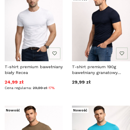
T-shirt premium bawełniany
T-shirt premium 190g
biały Recea
bawełniany granatowy
Recea
Cena promocyjna
Cena
24,99 zł
29,99 zł
Cena regularna:
29,99 zł
-17%
Nowość
Nowość