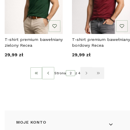
T-shirt premium bawełniany
T-shirt premium bawełniany
zielony Recea
bordowy Recea
Cena
Cena
29,99 zł
29,99 zł
Strona
z 4
Wróć do pierwszej strony z produktami
Przejdź do osta
Linki w stopce
MOJE KONTO