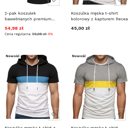
2-pak koszulek
Koszulka męska t-shirt
bawełnianych premium
kolorowy z kapturem Recea
czarny i granatowy Recea
Cena promocyjna
Cena
54,98 zł
45,00 zł
Cena regularna:
59,98 zł
-8%
Nowość
Nowość
Koszulka męska t-shirt z
Koszulka męska t-shirt