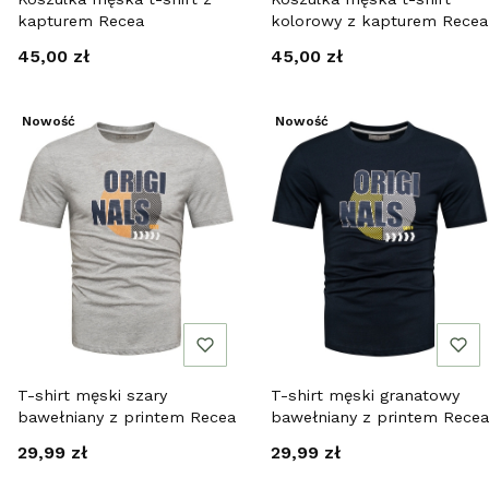
kapturem Recea
kolorowy z kapturem Recea
Cena
Cena
45,00 zł
45,00 zł
Nowość
Nowość
T-shirt męski szary
T-shirt męski granatowy
bawełniany z printem Recea
bawełniany z printem Recea
Cena
Cena
29,99 zł
29,99 zł