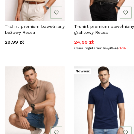
T-shirt premium bawełniany
T-shirt premium bawełniany
beżowy Recea
grafitowy Recea
Cena
Cena promocyjna
29,99 zł
24,99 zł
Cena regularna:
29,99 zł
-17%
Nowość