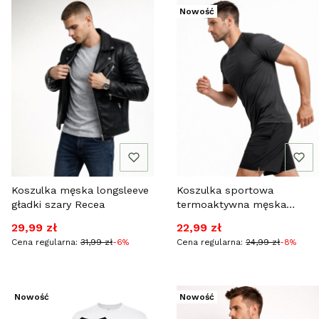
Nowość
Koszulka męska longsleeve
Koszulka sportowa
gładki szary Recea
termoaktywna męska
grafitowa Recea
Cena promocyjna
Cena promocyjna
29,99 zł
22,99 zł
Cena regularna:
31,99 zł
-6%
Cena regularna:
24,99 zł
-8%
Nowość
Nowość