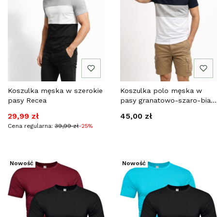
Koszulka męska w szerokie
Koszulka polo męska w
pasy Recea
pasy granatowo-szaro-biała
Recea
Cena promocyjna
Cena
29,99 zł
45,00 zł
Cena regularna:
39,99 zł
-25%
Nowość
Nowość