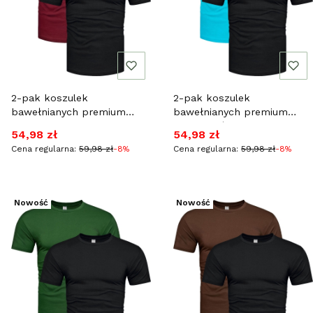
2-pak koszulek
2-pak koszulek
bawełnianych premium
bawełnianych premium
czarny i bordowy Recea
czarny i błękitny Recea
Cena promocyjna
Cena promocyjna
54,98 zł
54,98 zł
Cena regularna:
59,98 zł
-8%
Cena regularna:
59,98 zł
-8%
Nowość
Nowość