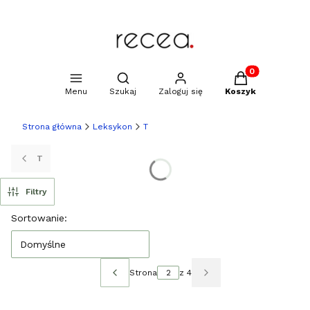
Produkty w kosz
Otwórz wyszukiwarkę
Menu
Szukaj
Zaloguj się
Koszyk
Strona główna
Leksykon
T
T
Filtry
Lista produktów
Sortowanie:
Domyślne
Strona
z 4
Poprzednie produkty
Następne produkty