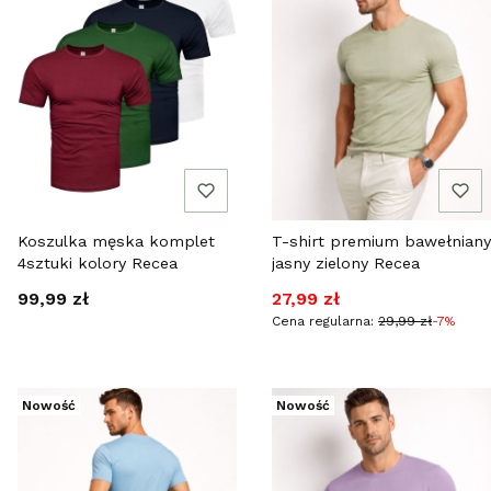
Koszulka męska komplet
T-shirt premium bawełniany
4sztuki kolory Recea
jasny zielony Recea
Cena
Cena promocyjna
99,99 zł
27,99 zł
Cena regularna:
29,99 zł
-7%
Nowość
Nowość