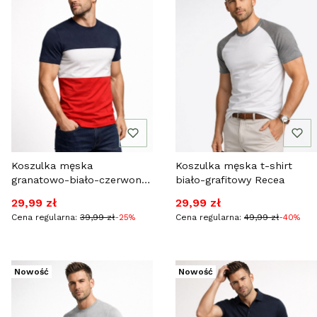
Koszulka męska
Koszulka męska t-shirt
granatowo-biało-czerwona
biało-grafitowy Recea
Recea
Cena promocyjna
Cena promocyjna
29,99 zł
29,99 zł
Cena regularna:
39,99 zł
-25%
Cena regularna:
49,99 zł
-40%
Nowość
Nowość