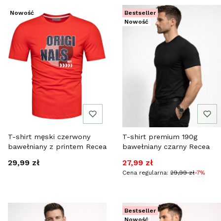
Nowość
Bestseller
Nowość
T-shirt męski czerwony
T-shirt premium 190g
bawełniany z printem Recea
bawełniany czarny Recea
Cena
Cena promocyjna
29,99 zł
27,99 zł
Cena regularna:
29,99 zł
-7%
Bestseller
Nowość