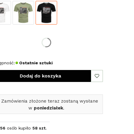
erz rozmiar:
miar
L
ępność:
Ostatnie sztuki
Dodaj do koszyka
 Zamówienia złożone teraz zostaną wysłane
w
poniedziałek
.
56
osób kupiło
58 szt.