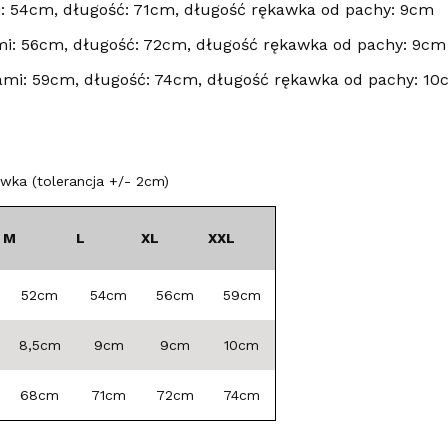
 54cm, długość: 71cm, długość rękawka od pachy: 9cm
i: 56cm, długość: 72cm, długość rękawka od pachy: 9cm
mi: 59cm, długość: 74cm, długość rękawka od pachy: 10
ka (tolerancja +/- 2cm)
M
L
XL
XXL
52cm
54cm
56cm
59cm
8,5cm
9cm
9cm
10cm
68cm
71cm
72cm
74cm