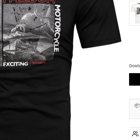
Wybi
*
Roz
XX
Dost
📦