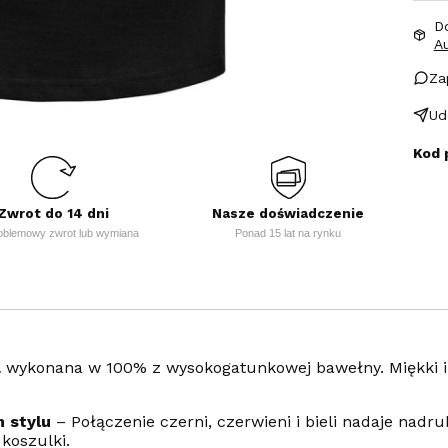
D
A
Za
Ud
Kod 
Zwrot do 14 dni
Nasze doświadczenie
oblemowy zwrot lub wymiana
Ponad 15 lat na rynku
a
wykonana w 100% z wysokogatunkowej bawełny. Miękki i
 stylu
– Połączenie czerni, czerwieni i bieli nadaje nadr
 koszulki.