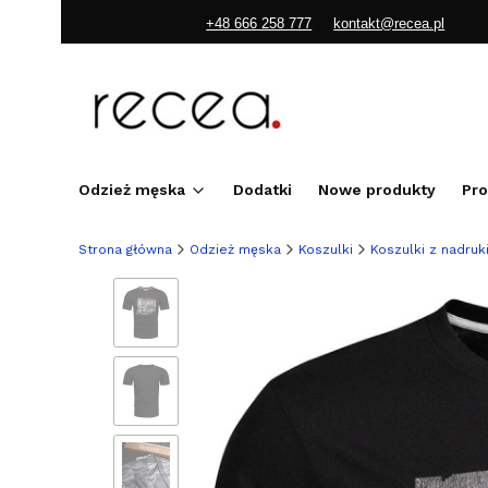
+48 666 258 777
kontakt@recea.pl
Odzież męska
Dodatki
Nowe produkty
Pr
Strona główna
Odzież męska
Koszulki
Koszulki z nadru