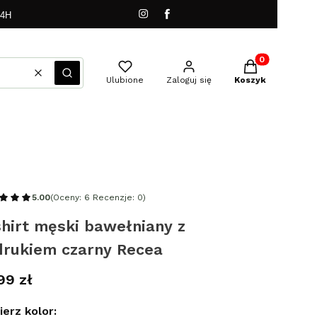
24H
Produkty w kos
Wyczyść
Szukaj
Ulubione
Zaloguj się
Koszyk
5.00
(Oceny: 6 Recenzje: 0)
hirt męski bawełniany z
drukiem czarny Recea
a
99 zł
erz kolor: