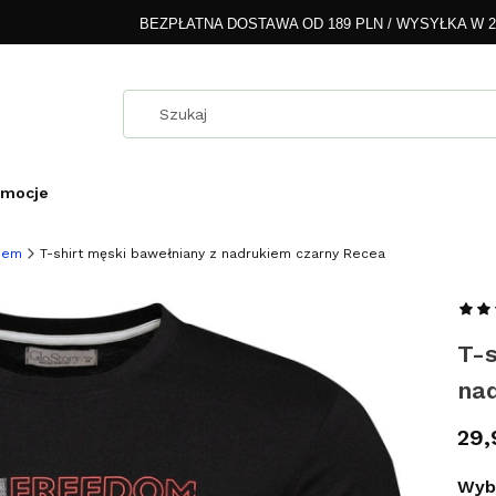
BEZPŁATNA DOSTAWA OD 189 PLN / WYSYŁKA W 
omocje
kiem
T-shirt męski bawełniany z nadrukiem czarny Recea
T-s
na
Cen
29,
Wybi