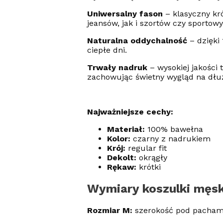
Uniwersalny fason
– klasyczny kr
jeansów, jak i szortów czy sportow
Naturalna oddychalność
– dzięki
ciepłe dni.
Trwały nadruk
– wysokiej jakości 
zachowując świetny wygląd na dłuż
Najważniejsze cechy:
Materiał:
100% bawełna
Kolor:
czarny z nadrukiem
Krój:
regular fit
Dekolt:
okrągły
Rękaw:
krótki
Wymiary koszulki męsk
Rozmiar M:
szerokość pod pachami