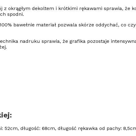
ój z okrągłym dekoltem i krótkimi rękawami sprawia, że 
ych spodni.
 100% bawełnie materiał pozwala skórze oddychać, co cz
technika nadruku sprawia, że grafika pozostaje intensywna
ej.
iej:
: 52cm, długość: 68cm, długość rękawka od pachy: 8,5c