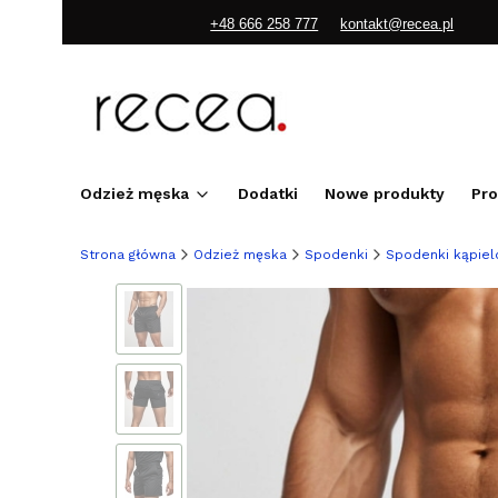
+48 666 258 777
kontakt@recea.pl
Odzież męska
Dodatki
Nowe produkty
Pr
Strona główna
Odzież męska
Spodenki
Spodenki kąpie