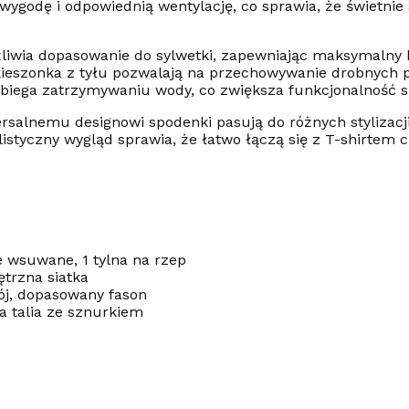
wygodę i odpowiednią wentylację, co sprawia, że świetni
liwia dopasowanie do sylwetki, zapewniając maksymalny 
kieszonka z tyłu pozwalają na przechowywanie drobnych 
pobiega zatrzymywaniu wody, co zwiększa funkcjonalność 
ersalnemu designowi spodenki pasują do różnych stylizacj
alistyczny wygląd sprawia, że łatwo łączą się z T-shirtem
e wsuwane, 1 tylna na rzep
trzna siatka
rój, dopasowany fason
na talia ze sznurkiem