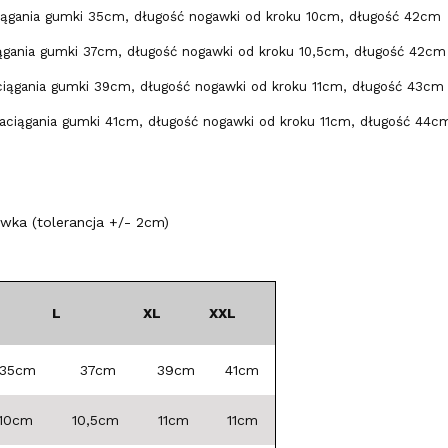
iągania gumki 35cm, długość nogawki od kroku 10cm, długość 42cm
ągania gumki 37cm, długość nogawki od kroku 10,5cm, długość 42cm
ciągania gumki 39cm, długość nogawki od kroku 11cm, długość 43cm
aciągania gumki 41cm, długość nogawki od kroku 11cm, długość 44c
ka (tolerancja +/- 2cm)
L
XL
XXL
35cm
37cm
39cm
41cm
10cm
10,5cm
11cm
11cm