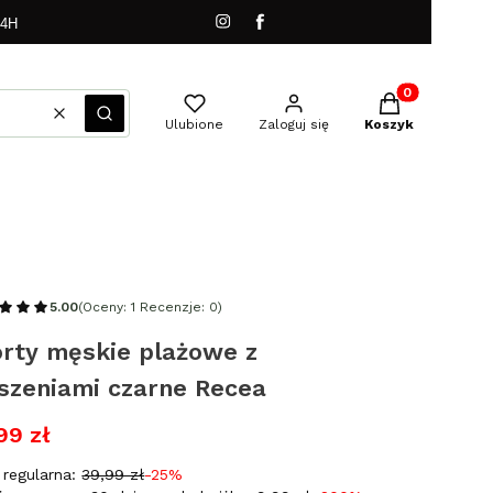
24H
Produkty w kos
Wyczyść
Szukaj
Ulubione
Zaloguj się
Koszyk
5.00
(Oceny: 1 Recenzje: 0)
orty męskie plażowe z
szeniami czarne Recea
99 zł
regularna:
39,99 zł
-25%