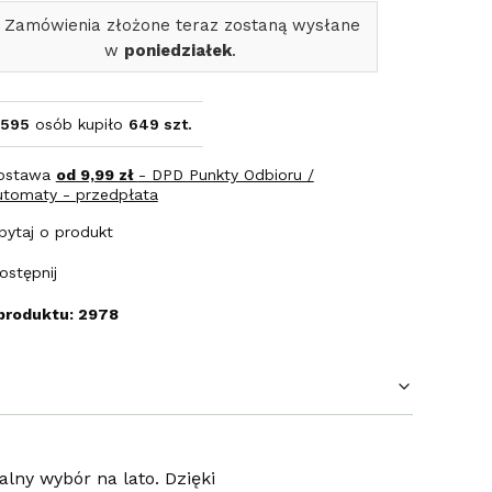
 Zamówienia złożone teraz zostaną wysłane
w
poniedziałek
.
595
osób kupiło
649 szt.
ostawa
od 9,99 zł
- DPD Punkty Odbioru /
utomaty - przedpłata
pytaj o produkt
ostępnij
produktu: 2978
lny wybór na lato. Dzięki