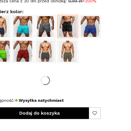
ższa cena z 30 dni przed obniżką:
9,99 zł
+200%
erz kolor:
erz rozmiar:
miar
L
XXL
ępność:
Wysyłka natychmiast
Dodaj do koszyka