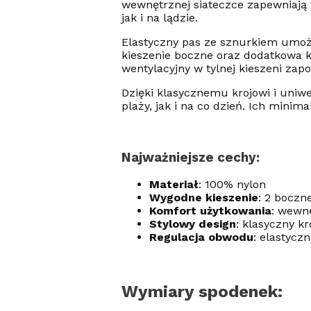
wewnętrznej siateczce zapewniają 
jak i na lądzie.
Elastyczny pas ze sznurkiem umoż
kieszenie boczne oraz dodatkowa 
wentylacyjny w tylnej kieszeni za
Dzięki klasycznemu krojowi i uniw
plaży, jak i na co dzień. Ich minim
Najważniejsze cechy:
Materiał
: 100% nylon
Wygodne kieszenie
: 2 boczn
Komfort użytkowania
: wewnę
Stylowy design
: klasyczny k
Regulacja obwodu
: elastycz
Wymiary spodenek: