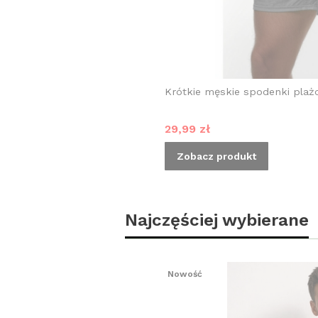
Krótkie męskie spodenki plaż
Cena promocyjna
29,99 zł
Zobacz produkt
Najczęściej wybierane
Nowość