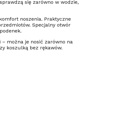
e sprawdzą się zarówno w wodzie,
komfort noszenia. Praktyczne
przedmiotów. Specjalny otwór
spodenek.
i – można je nosić zarówno na
 czy koszulką bez rękawów.