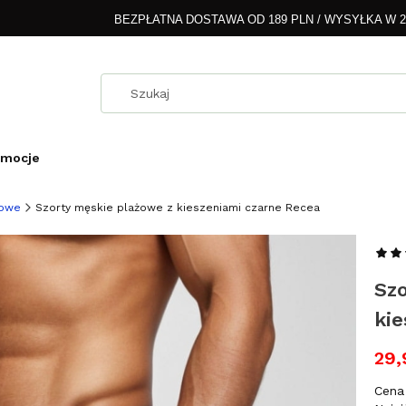
BEZPŁATNA DOSTAWA OD 189 PLN / WYSYŁKA W 
omocje
lowe
Szorty męskie plażowe z kieszeniami czarne Recea
Sz
kie
29,
Cena 