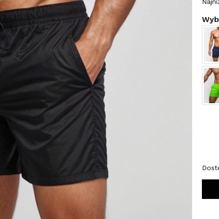
Najni
Wybi
Wybi
*
Roz
M
Dost