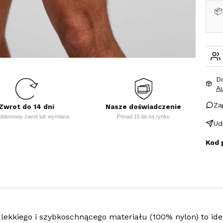
📦
D
A
Za
Zwrot do 14 dni
Nasze doświadczenie
oblemowy zwrot lub wymiana
Ponad 15 lat na rynku
Ud
Kod 
ekkiego i szybkoschnącego materiału (100% nylon) to idea