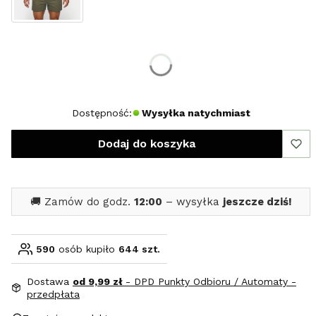
Wybierz rozmiar:
*
Rozmiar
M
L
XXL
Dostępność:
Wysyłka natychmiast
Dodaj do koszyka
🚚 Zamów do godz.
12:00
– wysyłka
jeszcze dziś!
590
osób kupiło
644 szt.
Dostawa
od 9,99 zł
- DPD Punkty Odbioru / Automaty -
przedpłata