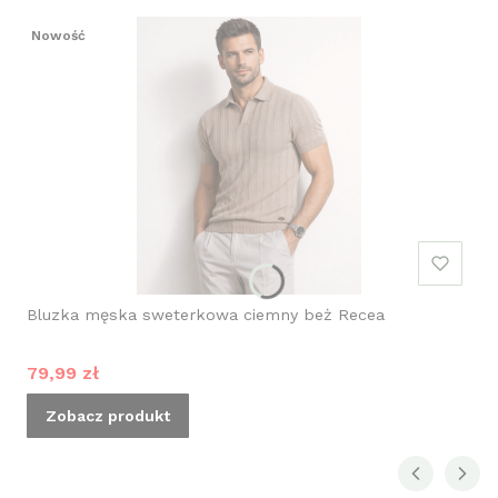
Nowość
Bluzka męska sweterkowa ciemny beż Recea
Cena promocyjna
79,99 zł
Zobacz produkt