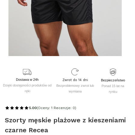
Dostawa w 24h
Zwrot do 14 dni
Bezpieczeństwo
Dzięki dostępności produktów od
Bezproblemowy zwrot lub
Ponad 15 lat na
ręki
wymiana
rynku
5.00
(Oceny: 1 Recenzje: 0)
Szorty męskie plażowe z kieszeniami
czarne Recea