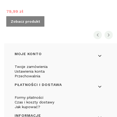
Cena promocyjna
79,99 zł
Zobacz produkt
Linki w stopce
MOJE KONTO
Twoje zamówienia
Ustawienia konta
Przechowalnia
PŁATNOŚCI I DOSTAWA
Formy płatności
Czas i koszty dostawy
Jak kupować?
INFORMACJE