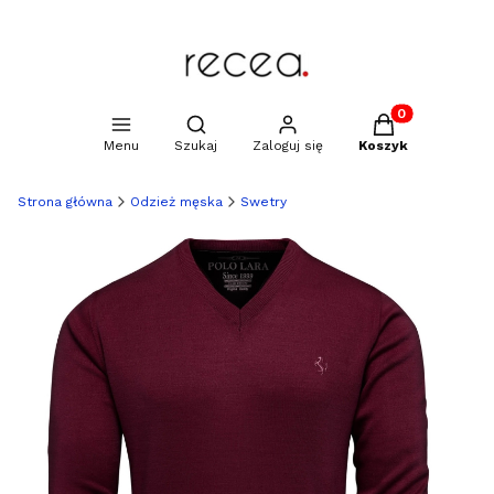
Produkty w kosz
Otwórz wyszukiwarkę
Menu
Szukaj
Zaloguj się
Koszyk
Strona główna
Odzież męska
Swetry