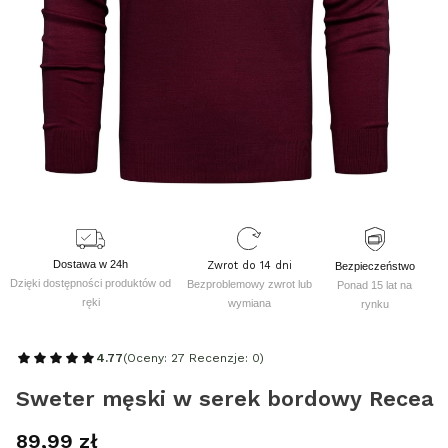
Dostawa w 24h
Zwrot do 14 dni
Bezpieczeństwo
Dzięki dostępności produktów od
Bezproblemowy zwrot lub
Ponad 15 lat na
ręki
wymiana
rynku
4.77
(Oceny: 27 Recenzje: 0)
Sweter męski w serek bordowy Recea
Cena
89,99 zł