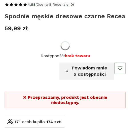
4.88
(Oceny: 8 Recenzje: 0)
Spodnie męskie dresowe czarne Recea
Cena
59,99 zł
Wybierz rozmiar:
Dostępność:
brak towaru
Powiadom mnie
o dostępności
❌
Przepraszamy, produkt jest obecnie
niedostępny.
171
osób kupiło
174 szt.