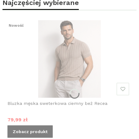
Najczęściej wybierane
Nowość
Bluzka męska sweterkowa ciemny beż Recea
Cena promocyjna
79,99 zł
Zobacz produkt