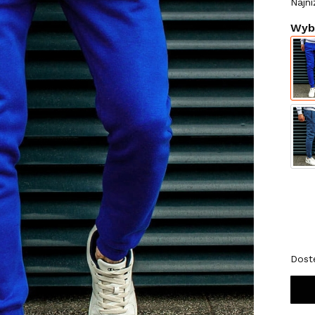
Najni
Wybi
Wybi
*
Roz
XL
Dost