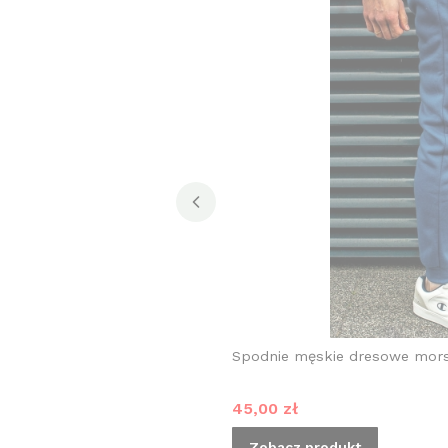
Spodnie męskie dresowe mors
Cena promocyjna
45,00 zł
Zobacz produkt