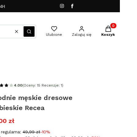
24H
Produkty w kos
Wyczyść
Szukaj
Ulubione
Zaloguj się
Koszyk
4.00
(Oceny: 15 Recenzje: 1)
odnie męskie dresowe
bieskie Recea
00 zł
regularna:
49,99 zł
-10%