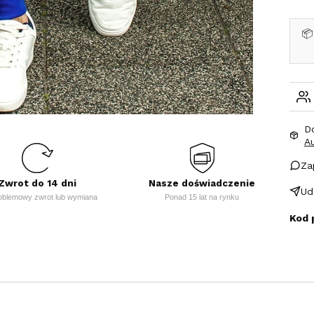
📦
D
A
Za
Zwrot do 14 dni
Nasze doświadczenie
Ud
oblemowy zwrot lub wymiana
Ponad 15 lat na rynku
Kod 