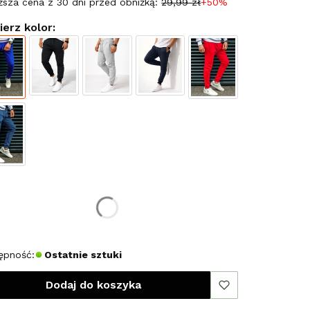
ższa cena z 30 dni przed obniżką:
29,99 zł
+50%
erz kolor:
erz rozmiar:
miar
ępność:
Ostatnie sztuki
Dodaj do koszyka