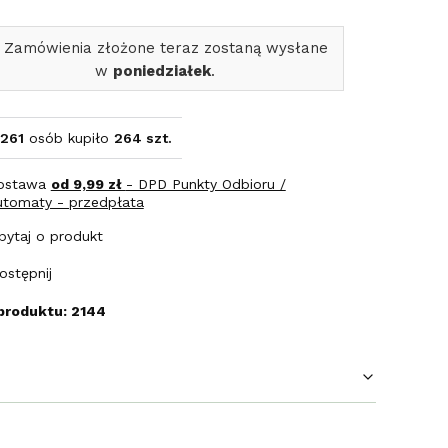
 Zamówienia złożone teraz zostaną wysłane
w
poniedziałek
.
261
osób kupiło
264 szt.
ostawa
od 9,99 zł
- DPD Punkty Odbioru /
utomaty - przedpłata
pytaj o produkt
ostępnij
produktu: 2144