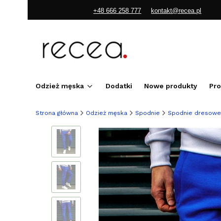
+48 666 258 777
kontakt@recea.pl
Odzież męska
Dodatki
Nowe produkty
Pr
Strona główna
Odzież męska
Spodnie
Spodnie dresowe