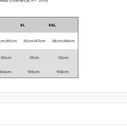
ka (tolerancja +/- 2cm)
XL
XXL
cm/45cm
35cm/47cm
36cm/49cm
30cm
31cm
32cm
104cm
105cm
109cm