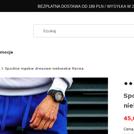
BEZPŁATNA DOSTAWA OD 189 PLN / WYSYŁKA W 
omocje
Spodnie męskie dresowe niebieskie Recea
Sp
nie
45,
Cena 