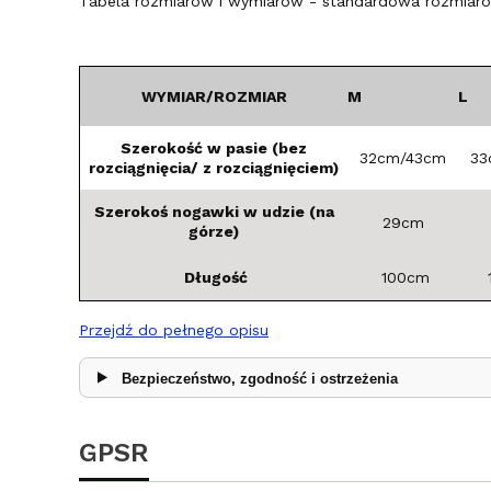
Tabela rozmiarów i wymiarów - standardowa rozmiarów
WYMIAR/ROZMIAR
M
L
Szerokość w pasie (bez
32cm/43cm
33
rozciągnięcia/ z rozciągnięciem)
Szerokoś nogawki w udzie (na
29cm
górze)
Długość
100cm
Przejdź do pełnego opisu
Bezpieczeństwo, zgodność i ostrzeżenia
GPSR