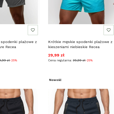
 spodenki plażowe z
Krótkie męskie spodenki plażowe z
are Recea
kieszeniami niebieskie Recea
jna
Cena promocyjna
29,99 zł
9,99 zł
-25%
Cena regularna:
39,99 zł
-25%
Nowość