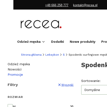
+48 666 258 777
kontakt@recea.pl
Odzież męska
Dodatki
Nowe produkty
Pr
Strona główna
Leksykon
S
Spodenki surfingowe męsk
Spodenk
Odzież męska
Nowości
Promocje
Koniec menu
Lista pr
Sortowanie:
Filtry
Wyczyść
Domyślne
ROZMIAR
Rozmiar
16
M