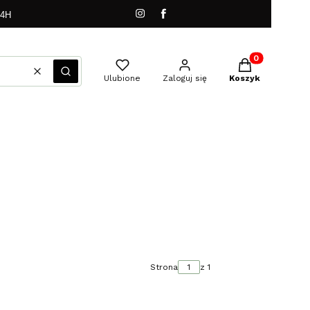
24H
Produkty w kos
Wyczyść
Szukaj
Ulubione
Zaloguj się
Koszyk
Strona
z 1