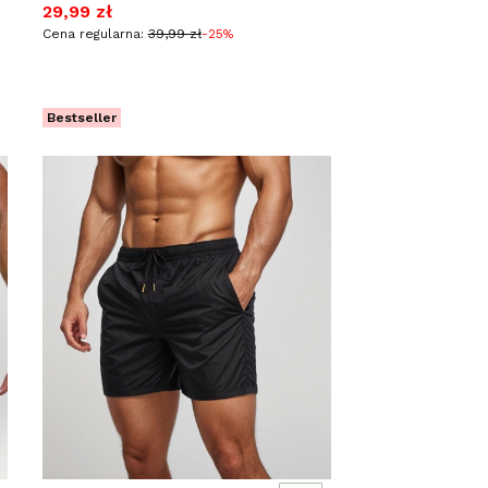
Cena promocyjna
29,99 zł
Cena regularna:
39,99 zł
-25%
Bestseller