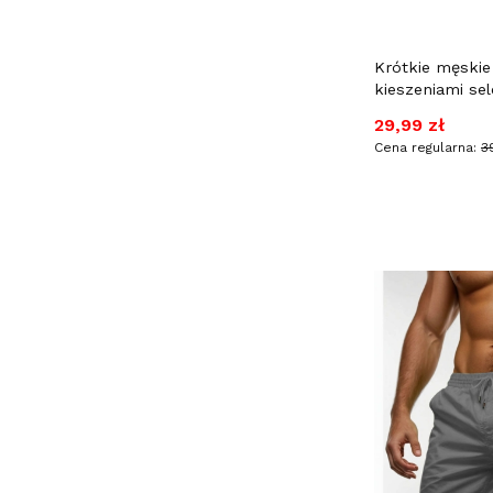
Krótkie męskie
kieszeniami se
Cena promocy
29,99 zł
Cena regularna:
3