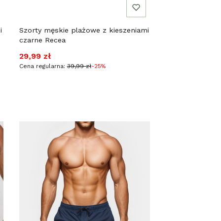
i
Szorty męskie plażowe z kieszeniami
czarne Recea
Cena promocyjna
29,99 zł
Cena regularna:
39,99 zł
-25%