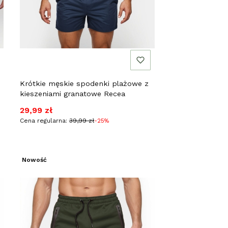
Krótkie męskie spodenki plażowe z
kieszeniami granatowe Recea
Cena promocyjna
29,99 zł
Cena regularna:
39,99 zł
-25%
Nowość