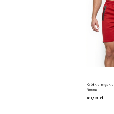
Krótkie męski
Recea
Cena
49,99 zł