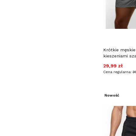
Krótkie męskie
kieszeniami sz
Cena promocy
29,99 zł
Cena regularna:
3
Nowość