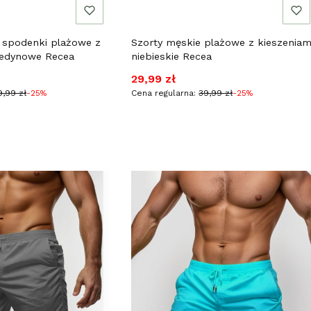
 spodenki plażowe z
Szorty męskie plażowe z kieszeniam
ledynowe Recea
niebieskie Recea
jna
Cena promocyjna
29,99 zł
9,99 zł
-25%
Cena regularna:
39,99 zł
-25%