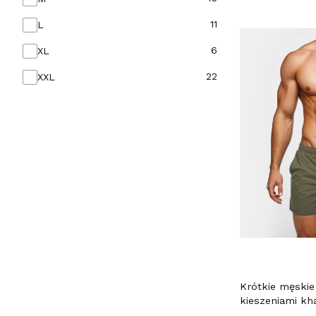
11
L
6
XL
22
XXL
Krótkie męskie
kieszeniami kh