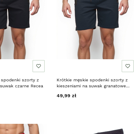
 spodenki szorty z
Krótkie męskie spodenki szorty z
 suwak czarne Recea
kieszeniami na suwak granatowe
Recea
Cena
49,99 zł