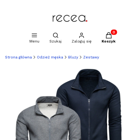
Produkty w kosz
Otwórz wyszukiwarkę
Menu
Szukaj
Zaloguj się
Koszyk
Strona główna
Odzież męska
Bluzy
Zestawy