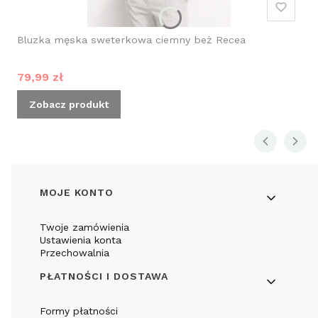
Bluzka męska sweterkowa ciemny beż Recea
Cena promocyjna
79,99 zł
Zobacz produkt
Linki w stopce
MOJE KONTO
Twoje zamówienia
Ustawienia konta
Przechowalnia
PŁATNOŚCI I DOSTAWA
Formy płatności