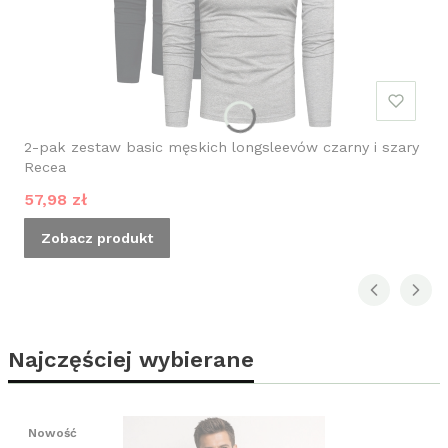
2-pak zestaw basic męskich longsleevów czarny i szary
Recea
Cena promocyjna
57,98 zł
Zobacz produkt
Najczęściej wybierane
Nowość