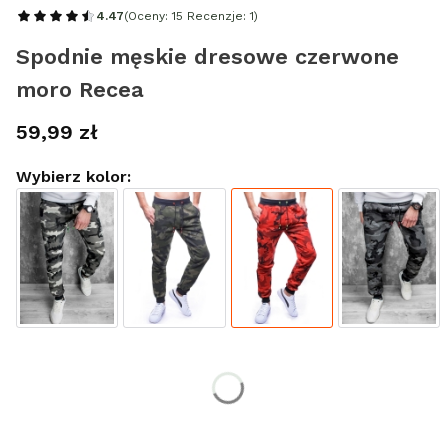
4.47
(Oceny: 15 Recenzje: 1)
Spodnie męskie dresowe czerwone
moro Recea
Cena
59,99 zł
Wybierz kolor:
Wybierz rozmiar:
*
Rozmiar
M
L
XL
XXL