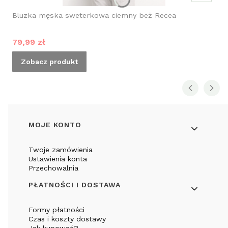
Bluzka męska sweterkowa ciemny beż Recea
Cena promocyjna
79,99 zł
Zobacz produkt
Linki w stopce
MOJE KONTO
Twoje zamówienia
Ustawienia konta
Przechowalnia
PŁATNOŚCI I DOSTAWA
Formy płatności
Czas i koszty dostawy
Jak kupować?