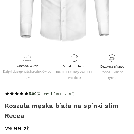
Dostawa w 24h
Zwrot do 14 dni
Bezpieczeństwo
Dzięki dostępności produktów od
Bezproblemowy zwrot lub
Ponad 15 lat na
ręki
wymiana
rynku
5.00
(Oceny: 1 Recenzje: 1)
Koszula męska biała na spinki slim
Recea
Cena
29,99 zł