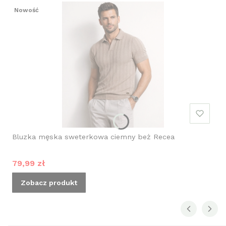
Nowość
Bluzka męska sweterkowa ciemny beż Recea
Cena promocyjna
79,99 zł
Zobacz produkt