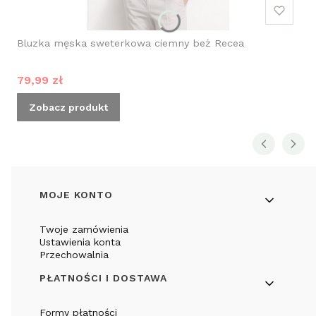
Bluzka męska sweterkowa ciemny beż Recea
Cena promocyjna
79,99 zł
Zobacz produkt
Linki w stopce
MOJE KONTO
Twoje zamówienia
Ustawienia konta
Przechowalnia
PŁATNOŚCI I DOSTAWA
Formy płatności