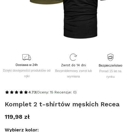
Dostawa w 24h
Zwrot do 14 dni
Bezpieczeństwo
Dzięki dostępności produktów od
Bezproblemowy zwrot lub
Ponad 15 lat na
ręki
wymiana
rynku
4.73
(Oceny: 15 Recenzje: 0)
Komplet 2 t-shirtów męskich Recea
Cena
119,98 zł
Wybierz kolor: