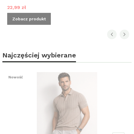
Cena promocyjna
22,99 zł
Zobacz produkt
Najczęściej wybierane
Nowość