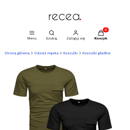
Produkty w kosz
Otwórz wyszukiwarkę
Menu
Szukaj
Zaloguj się
Koszyk
Strona główna
Odzież męska
Koszulki
Koszulki gładkie