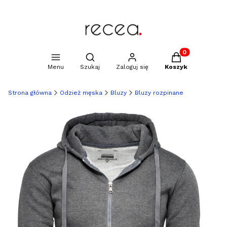
Produkty w kosz
Otwórz wyszukiwarkę
Menu
Szukaj
Zaloguj się
Koszyk
Strona główna
Odzież męska
Bluzy
Bluzy rozpinane