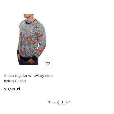
Bluza męska w kwiaty slim
szara Recea
Cena
29,99 zł
Strona
z 1