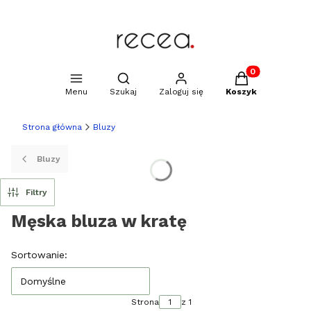
Produkty w kosz
Otwórz wyszukiwarkę
Menu
Szukaj
Zaloguj się
Koszyk
Strona główna
Bluzy
Bluzy
Filtry
Męska bluza w kratę
Lista produktów
Sortowanie:
Domyślne
Strona
z 1