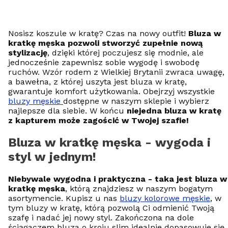
Nosisz koszule w kratę? Czas na nowy outfit!
Bluza w
kratkę męska pozwoli stworzyć zupełnie nową
stylizację
, dzięki której poczujesz się modnie, ale
jednocześnie zapewnisz sobie wygodę i swobodę
ruchów. Wzór rodem z Wielkiej Brytanii zwraca uwagę,
a bawełna, z której uszyta jest bluza w kratę,
gwarantuje komfort użytkowania. Obejrzyj wszystkie
bluzy męskie
dostępne w naszym sklepie i wybierz
najlepsze dla siebie. W końcu
niejedna bluza w kratę
z kapturem może zagościć w Twojej szafie!
Bluza w kratkę męska - wygoda i
styl w jednym!
Niebywale wygodna i praktyczna - taka jest bluza w
kratkę męska
, którą znajdziesz w naszym bogatym
asortymencie. Kupisz u nas
bluzy kolorowe męskie
, w
tym bluzy w kratę, którą pozwolą Ci odmienić Twoją
szafę i nadać jej nowy styl. Zakończona na dole
ściągaczem bluza o kroju slim idealnie dopasowuje się