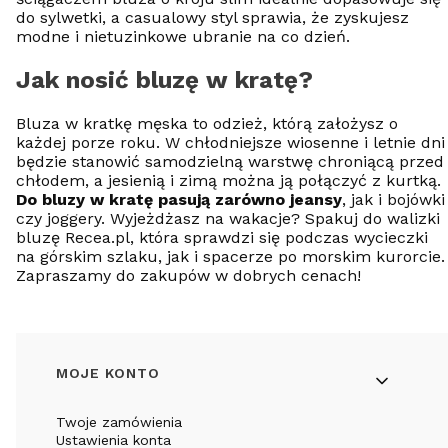
do sylwetki, a casualowy styl sprawia, że zyskujesz
modne i nietuzinkowe ubranie na co dzień.
Jak nosić bluzę w kratę?
Bluza w kratkę męska to odzież, którą założysz o
każdej porze roku. W chłodniejsze wiosenne i letnie dni
będzie stanowić samodzielną warstwę chroniącą przed
chłodem, a jesienią i zimą można ją połączyć z kurtką.
Do bluzy w kratę pasują zarówno jeansy
, jak i bojówki
czy joggery. Wyjeżdżasz na wakacje? Spakuj do walizki
bluzę Recea.pl, która sprawdzi się podczas wycieczki
na górskim szlaku, jak i spacerze po morskim kurorcie.
Zapraszamy do zakupów w dobrych cenach!
Linki w stopce
MOJE KONTO
Twoje zamówienia
Ustawienia konta