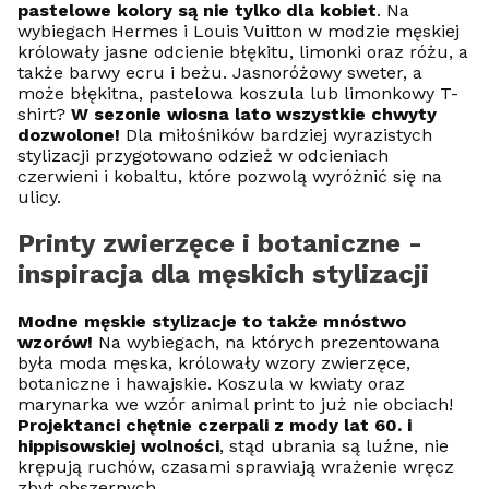
pastelowe kolory są nie tylko dla kobiet
. Na
wybiegach Hermes i Louis Vuitton w modzie męskiej
królowały jasne odcienie błękitu, limonki oraz różu, a
także barwy ecru i beżu. Jasnoróżowy sweter, a
może błękitna, pastelowa koszula lub limonkowy T-
shirt?
W sezonie wiosna lato wszystkie chwyty
dozwolone!
Dla miłośników bardziej wyrazistych
stylizacji przygotowano odzież w odcieniach
czerwieni i kobaltu, które pozwolą wyróżnić się na
ulicy.
Printy zwierzęce i botaniczne -
inspiracja dla męskich stylizacji
Modne męskie stylizacje to także mnóstwo
wzorów!
Na wybiegach, na których prezentowana
była moda męska, królowały wzory zwierzęce,
botaniczne i hawajskie. Koszula w kwiaty oraz
marynarka we wzór animal print to już nie obciach!
Projektanci chętnie czerpali z mody lat 60. i
hippisowskiej wolności
, stąd ubrania są luźne, nie
krępują ruchów, czasami sprawiają wrażenie wręcz
zbyt obszernych.