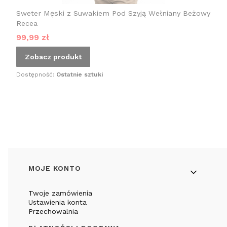
Sweter Męski z Suwakiem Pod Szyją Wełniany Beżowy
Recea
Cena promocyjna
99,99 zł
Zobacz produkt
Dostępność:
Ostatnie sztuki
Linki w stopce
MOJE KONTO
Twoje zamówienia
Ustawienia konta
Przechowalnia