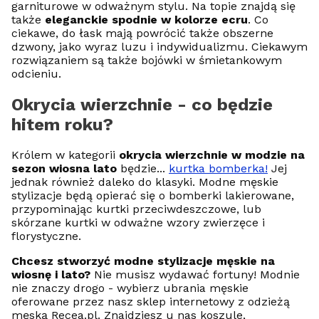
garniturowe w odważnym stylu. Na topie znajdą się
także
eleganckie spodnie w kolorze ecru
. Co
ciekawe, do łask mają powrócić także obszerne
dzwony, jako wyraz luzu i indywidualizmu. Ciekawym
rozwiązaniem są także bojówki w śmietankowym
odcieniu.
Okrycia wierzchnie - co będzie
hitem roku?
Królem w kategorii
okrycia wierzchnie w modzie na
sezon wiosna lato
będzie...
kurtka bomberka!
Jej
jednak również daleko do klasyki. Modne męskie
stylizacje będą opierać się o bomberki lakierowane,
przypominając kurtki przeciwdeszczowe, lub
skórzane kurtki w odważne wzory zwierzęce i
florystyczne.
Chcesz stworzyć modne stylizacje męskie na
wiosnę i lato?
Nie musisz wydawać fortuny! Modnie
nie znaczy drogo - wybierz ubrania męskie
oferowane przez nasz sklep internetowy z odzieżą
męską Recea.pl. Znajdziesz u nas koszule,