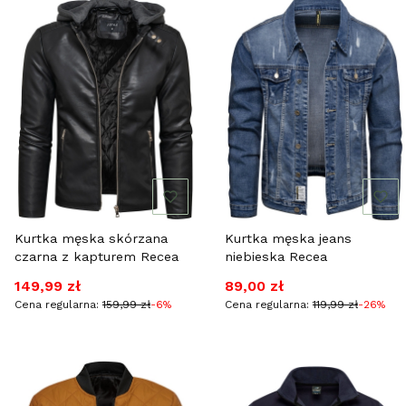
Kurtka męska skórzana
Kurtka męska jeans
czarna z kapturem Recea
niebieska Recea
Cena promocyjna
Cena promocyjna
149,99 zł
89,00 zł
Cena regularna:
159,99 zł
-6%
Cena regularna:
119,99 zł
-26%