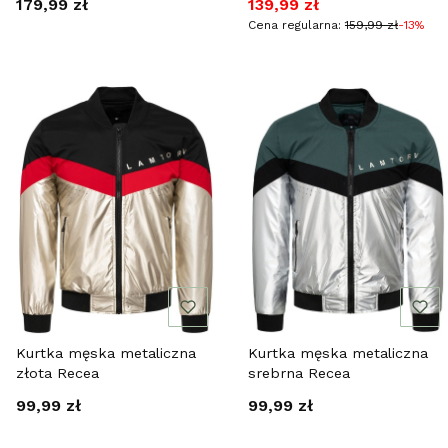
Cena
Cena promocyjna
179,99 zł
139,99 zł
Cena regularna:
159,99 zł
-13%
Kurtka męska metaliczna
Kurtka męska metaliczna
złota Recea
srebrna Recea
Cena
Cena
99,99 zł
99,99 zł