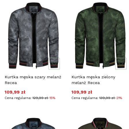
Kurtka męska szary melanż
Kurtka męska zielony
Recea
melanż Recea
Cena promocyjna
Cena promocyjna
109,99 zł
109,99 zł
Cena regularna:
129,99 zł
-15%
Cena regularna:
139,99 zł
-21%