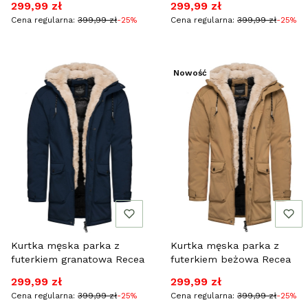
Cena promocyjna
Cena promocyjna
299,99 zł
299,99 zł
Cena regularna:
399,99 zł
-25%
Cena regularna:
399,99 zł
-25%
Nowość
Kurtka męska parka z
Kurtka męska parka z
futerkiem granatowa Recea
futerkiem beżowa Recea
Cena promocyjna
Cena promocyjna
299,99 zł
299,99 zł
Cena regularna:
399,99 zł
-25%
Cena regularna:
399,99 zł
-25%