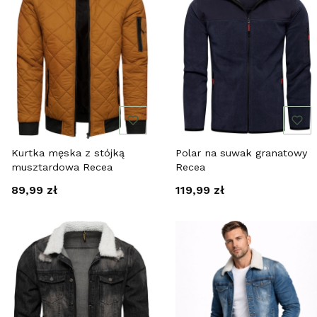
Kurtka męska z stójką
Polar na suwak granatowy
musztardowa Recea
Recea
Cena
Cena
89,99 zł
119,99 zł