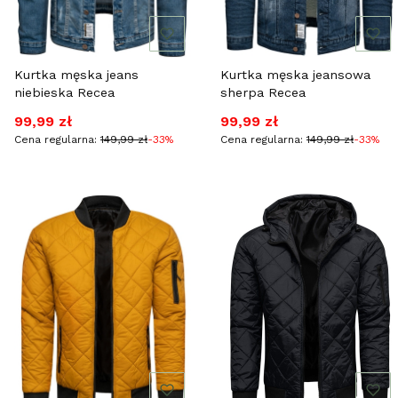
Kurtka męska jeans
Kurtka męska jeansowa
niebieska Recea
sherpa Recea
Cena promocyjna
Cena promocyjna
99,99 zł
99,99 zł
Cena regularna:
149,99 zł
-33%
Cena regularna:
149,99 zł
-33%