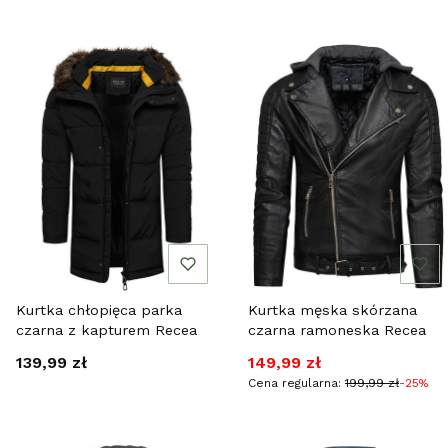
Kurtka chłopięca parka
Kurtka męska skórzana
czarna z kapturem Recea
czarna ramoneska Recea
Cena
Cena promocyjna
139,99 zł
149,99 zł
Cena regularna:
199,99 zł
-25%