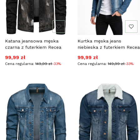
Katana jeansowa męska
Kurtka męska jeans
czarna z futerkiem Recea
niebieska z futerkiem Recea
Cena promocyjna
Cena promocyjna
99,99 zł
99,99 zł
Cena regularna:
149,99 zł
-33%
Cena regularna:
149,99 zł
-33%