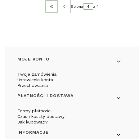
Strona
z 4
Wróć do pierwszej strony z produktami
Linki w stopce
MOJE KONTO
Twoje zamówienia
Ustawienia konta
Przechowalnia
PŁATNOŚCI I DOSTAWA
Formy płatności
Czas i koszty dostawy
Jak kupować?
INFORMACJE