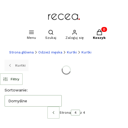
Produkty w kosz
Otwórz wyszukiwarkę
Menu
Szukaj
Zaloguj się
Koszyk
Strona główna
Odzież męska
Kurtki
Kurtki
Kurtki
Filtry
Lista produktów
Sortowanie:
Domyślne
Strona
z 4
Poprzednie produkty