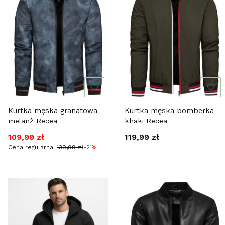
Kurtka męska granatowa
Kurtka męska bomberka
melanż Recea
khaki Recea
Cena promocyjna
Cena
109,99 zł
119,99 zł
Cena regularna:
139,99 zł
-21%