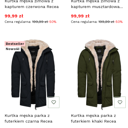
Kurtka męska zimowa z
Kurtka męska zimowa z
kapturem czerwona Recea
kapturem musztardowa
Recea
Cena promocyjna
Cena promocyjna
99,99 zł
99,99 zł
Cena regularna:
199,99 zł
-50%
Cena regularna:
199,99 zł
-50%
Bestseller
Nowość
Kurtka męska parka z
Kurtka męska parka z
futerkiem czarna Recea
futerkiem khaki Recea