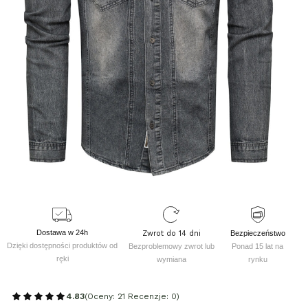
Dostawa w 24h
Zwrot do 14 dni
Bezpieczeństwo
Dzięki dostępności produktów od
Bezproblemowy zwrot lub
Ponad 15 lat na
ręki
wymiana
rynku
4.83
(Oceny: 21 Recenzje: 0)