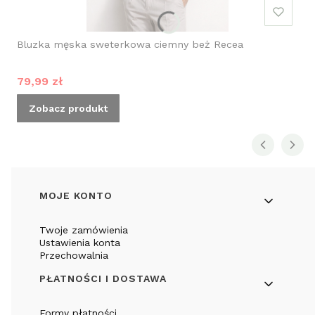
Bluzka męska sweterkowa ciemny beż Recea
Cena promocyjna
79,99 zł
Zobacz produkt
Linki w stopce
MOJE KONTO
Twoje zamówienia
Ustawienia konta
Przechowalnia
PŁATNOŚCI I DOSTAWA
Formy płatności