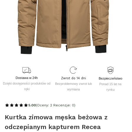
Dostawa w 24h
Zwrot do 14 dni
Bezpieczeństwo
Dzięki dostępności produktów od
Bezproblemowy zwrot lub
Ponad 15 lat na
ręki
wymiana
rynku
5.00
(Oceny: 2 Recenzje: 0)
Kurtka zimowa męska beżowa z
odczepianym kapturem Recea