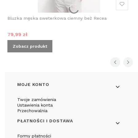
Bluzka męska sweterkowa ciemny beż Recea
Cena promocyjna
79,99 zł
Zobacz produkt
Linki w stopce
MOJE KONTO
Twoje zamówienia
Ustawienia konta
Przechowalnia
PŁATNOŚCI I DOSTAWA
Formy płatności