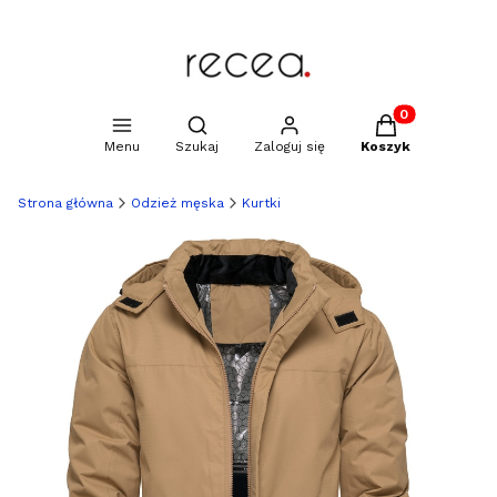
Produkty w kosz
Otwórz wyszukiwarkę
Menu
Szukaj
Zaloguj się
Koszyk
Strona główna
Odzież męska
Kurtki