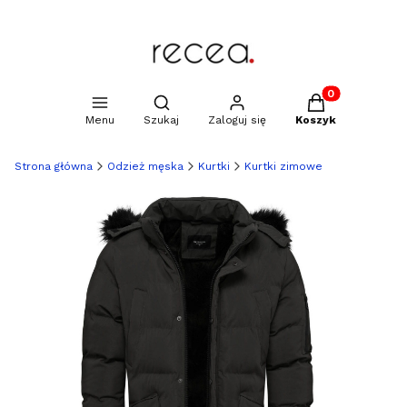
Produkty w kosz
Otwórz wyszukiwarkę
Menu
Szukaj
Zaloguj się
Koszyk
Strona główna
Odzież męska
Kurtki
Kurtki zimowe