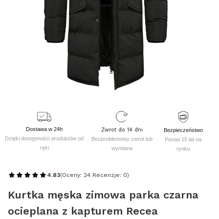
Dostawa w 24h
Zwrot do 14 dni
Bezpieczeństwo
Dzięki dostępności produktów od
Bezproblemowy zwrot lub
Ponad 15 lat na
ręki
wymiana
rynku
4.83
(Oceny: 24 Recenzje: 0)
Kurtka męska zimowa parka czarna
ocieplana z kapturem Recea