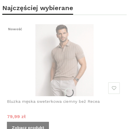
Najczęściej wybierane
Nowość
Bluzka męska sweterkowa ciemny beż Recea
Cena promocyjna
79,99 zł
Zobacz produkt