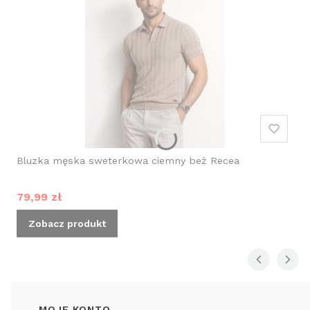
Bluzka męska sweterkowa ciemny beż Recea
Cena promocyjna
79,99 zł
Zobacz produkt
MOJE KONTO