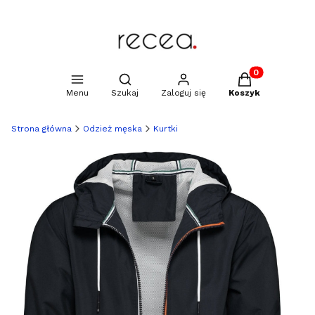
Produkty w kosz
Otwórz wyszukiwarkę
Menu
Szukaj
Zaloguj się
Koszyk
Strona główna
Odzież męska
Kurtki