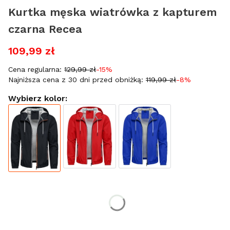
Kurtka męska wiatrówka z kapturem
czarna Recea
109,99 zł
Cena regularna:
129,99 zł
-15%
Najniższa cena z 30 dni przed obniżką:
119,99 zł
-8%
Wybierz kolor:
Wybierz rozmiar:
*
Rozmiar
M
L
XL
XXL