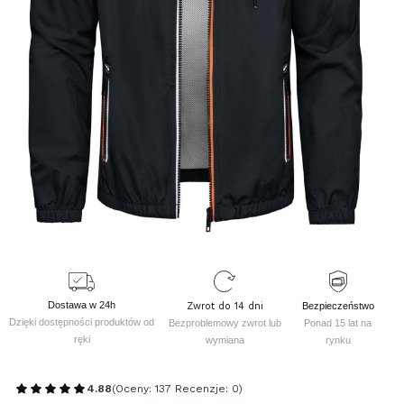
Dostawa w 24h
Zwrot do 14 dni
Bezpieczeństwo
Dzięki dostępności produktów od
Bezproblemowy zwrot lub
Ponad 15 lat na
ręki
wymiana
rynku
4.88
(Oceny: 137 Recenzje: 0)