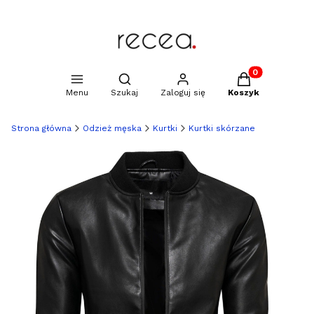
Produkty w kosz
Otwórz wyszukiwarkę
Menu
Szukaj
Zaloguj się
Koszyk
Strona główna
Odzież męska
Kurtki
Kurtki skórzane