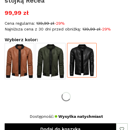
stójką Recea
99,99 zł
Cena regularna:
139,99 zł
-29%
Najniższa cena z 30 dni przed obniżką:
139,99 zł
-29%
Wybierz kolor:
Wybierz rozmiar:
*
Rozmiar
XXL
Dostępność:
Wysyłka natychmiast
Dodaj do koszyka