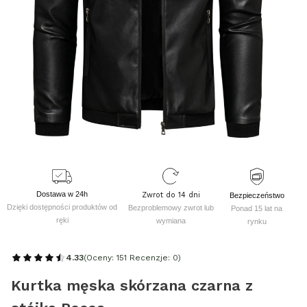
Dostawa w 24h
Zwrot do 14 dni
Bezpieczeństwo
Dzięki dostępności produktów od
Bezproblemowy zwrot lub
Ponad 15 lat na
ręki
wymiana
rynku
4.33
(Oceny: 151 Recenzje: 0)
Kurtka męska skórzana czarna z