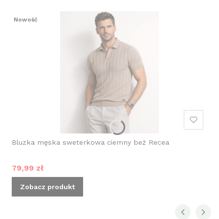
Nowość
Bluzka męska sweterkowa ciemny beż Recea
Cena promocyjna
79,99 zł
Zobacz produkt