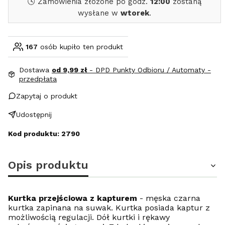
🕓 Zamówienia złożone po godz.
12:00
zostaną
wysłane w
wtorek
.
167
osób kupiło ten produkt
Dostawa
od 9,99 zł
- DPD Punkty Odbioru / Automaty -
przedpłata
Zapytaj o produkt
Udostępnij
Kod produktu: 2790
Opis produktu
Kurtka przejściowa z kapturem
- męska czarna
kurtka zapinana na suwak. Kurtka posiada kaptur z
możliwością regulacji. Dół kurtki i rękawy