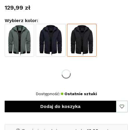
Cena
129,99 zł
Wybierz kolor:
Wybierz rozmiar:
*
Rozmiar
S
Dostępność:
Ostatnie sztuki
Dodaj do koszyka