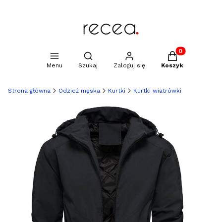
Produkty w kosz
Otwórz wyszukiwarkę
Menu
Szukaj
Zaloguj się
Koszyk
Strona główna
Odzież męska
Kurtki
Kurtki wiatrówki