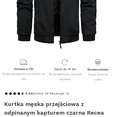
Dostawa w 24h
Zwrot do 14 dni
Bezpieczeństwo
Dzięki dostępności produktów od
Bezproblemowy zwrot lub
Ponad 15 lat na
ręki
wymiana
rynku
4.43
(Oceny: 24 Recenzje: 0)
Kurtka męska przejściowa z
odpinanym kapturem czarna Recea