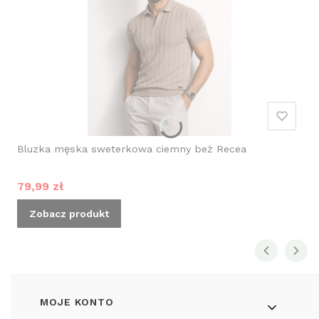
Bluzka męska sweterkowa ciemny beż Recea
Cena promocyjna
79,99 zł
Zobacz produkt
Linki w stopce
MOJE KONTO