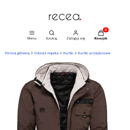
Produkty w kosz
Otwórz wyszukiwarkę
Menu
Szukaj
Zaloguj się
Koszyk
Strona główna
Odzież męska
Kurtki
Kurtki przejściowe