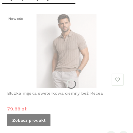
Nowość
Bluzka męska sweterkowa ciemny beż Recea
Cena promocyjna
79,99 zł
Zobacz produkt