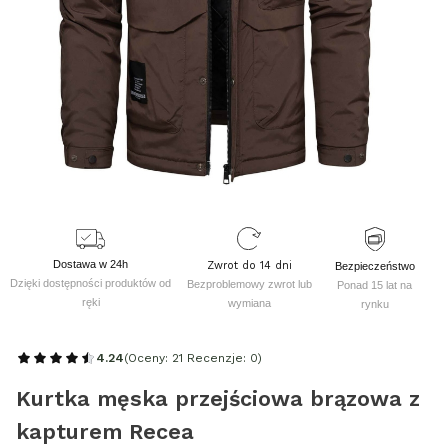
Dostawa w 24h
Zwrot do 14 dni
Bezpieczeństwo
Dzięki dostępności produktów od
Bezproblemowy zwrot lub
Ponad 15 lat na
ręki
wymiana
rynku
4.24
(Oceny: 21 Recenzje: 0)
Kurtka męska przejściowa brązowa z
kapturem Recea