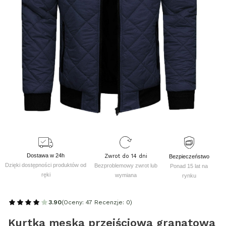
Dostawa w 24h
Zwrot do 14 dni
Bezpieczeństwo
Dzięki dostępności produktów od
Bezproblemowy zwrot lub
Ponad 15 lat na
ręki
wymiana
rynku
3.90
(Oceny: 47 Recenzje: 0)
Kurtka męska przejściowa granatowa