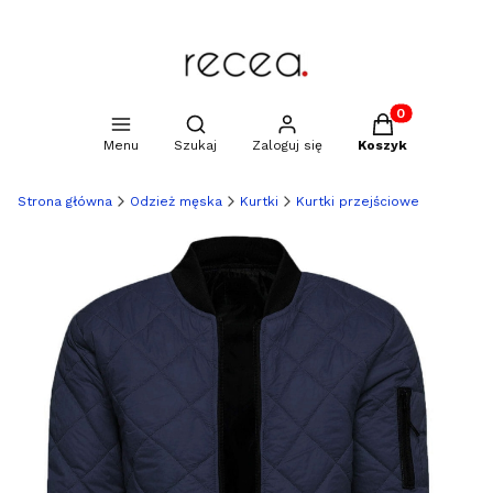
Produkty w kosz
Otwórz wyszukiwarkę
Menu
Szukaj
Zaloguj się
Koszyk
Strona główna
Odzież męska
Kurtki
Kurtki przejściowe