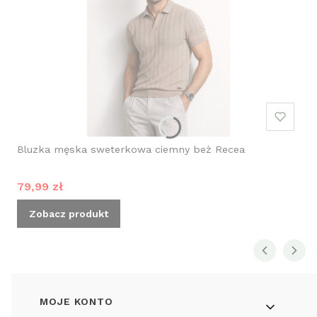
Bluzka męska sweterkowa ciemny beż Recea
Cena promocyjna
79,99 zł
Zobacz produkt
Linki w stopce
MOJE KONTO