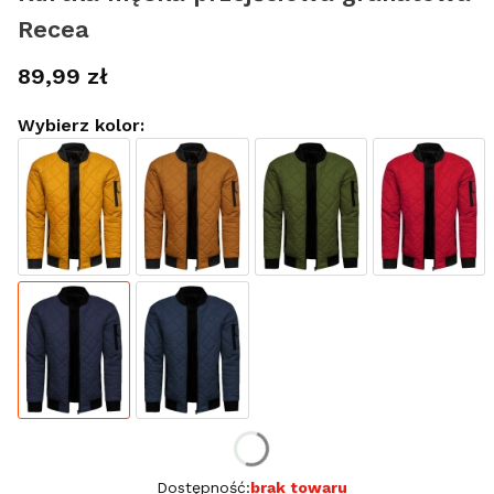
Recea
Cena
89,99 zł
Wybierz kolor:
Wybierz rozmiar:
Dostępność:
brak towaru