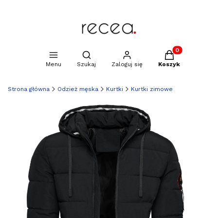
Produkty w kosz
Otwórz wyszukiwarkę
Menu
Szukaj
Zaloguj się
Koszyk
Strona główna
Odzież męska
Kurtki
Kurtki zimowe