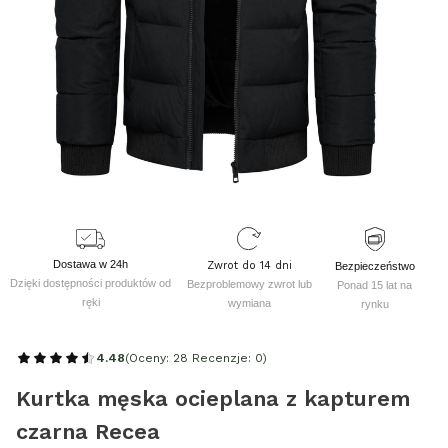
Dostawa w 24h
Zwrot do 14 dni
Bezpieczeństwo
Dzięki dostępności produktów od
Bezproblemowy zwrot lub
Ponad 15 lat na
ręki
wymiana
rynku
4.48
(Oceny: 28 Recenzje: 0)
Kurtka męska ocieplana z kapturem
czarna Recea