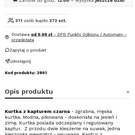
🚚 Zamów do godz.
12:00
– wysyłka
jeszcze dziś!
371
osób kupiło
372 szt.
Dostawa
od 9,99 zł
- DPD Punkty Odbioru / Automaty -
przedpłata
Zapytaj o produkt
Udostępnij
Kod produktu: 2861
Opis produktu
Kurtka z kapturem czarna
- zgrabna, męska
kurtka. Modna, pikowana - doskonała na jesień i
zimę. Kurtka posiada odczepiany i regulowany
kaptur. Z przodu dwie kieszenie na suwak, jedna
kieszonka wewnątrz - wsuwana. Kaptur z