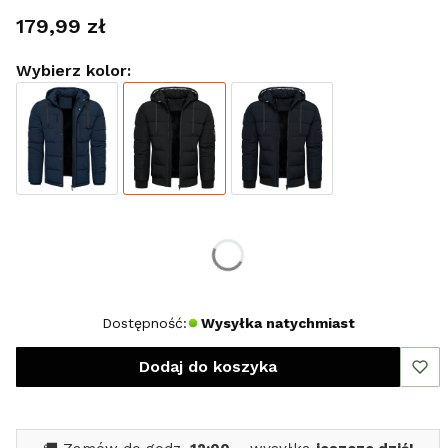
Cena
179,99 zł
Wybierz kolor:
Wybierz rozmiar:
*
Rozmiar
S
M
XL
XXL
Dostępność:
Wysyłka natychmiast
Dodaj do koszyka