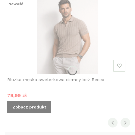
Nowość
Bluzka męska sweterkowa ciemny beż Recea
Cena promocyjna
79,99 zł
Zobacz produkt