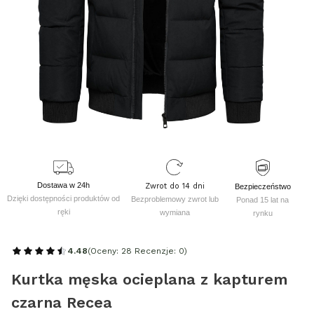
Dostawa w 24h
Zwrot do 14 dni
Bezpieczeństwo
Dzięki dostępności produktów od
Bezproblemowy zwrot lub
Ponad 15 lat na
ręki
wymiana
rynku
4.48
(Oceny: 28 Recenzje: 0)
Kurtka męska ocieplana z kapturem
czarna Recea