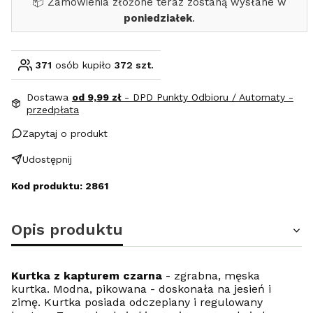
📦 Zamówienia złożone teraz zostaną wysłane w
poniedziałek
.
371
osób kupiło
372 szt.
Dostawa
od 9,99 zł
- DPD Punkty Odbioru / Automaty -
przedpłata
Zapytaj o produkt
Udostępnij
Kod produktu: 2861
Opis produktu
Kurtka z kapturem czarna
- zgrabna, męska
kurtka. Modna, pikowana - doskonała na jesień i
zimę. Kurtka posiada odczepiany i regulowany