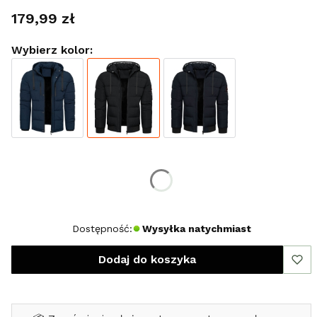
Cena
179,99 zł
Wybierz kolor:
Wybierz rozmiar:
*
Rozmiar
S
M
XL
XXL
Dostępność:
Wysyłka natychmiast
Dodaj do koszyka