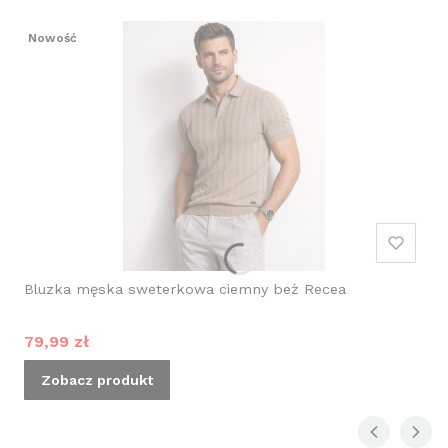
Nowość
Bluzka męska sweterkowa ciemny beż Recea
Cena promocyjna
79,99 zł
Zobacz produkt