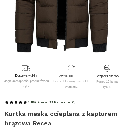
Dostawa w 24h
Zwrot do 14 dni
Bezpieczeństwo
Dzięki dostępności produktów od
Bezproblemowy zwrot lub
Ponad 15 lat na
ręki
wymiana
rynku
4.65
(Oceny: 33 Recenzje: 0)
Kurtka męska ocieplana z kapturem
brązowa Recea