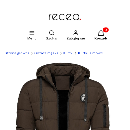
Produkty w kosz
Otwórz wyszukiwarkę
Menu
Szukaj
Zaloguj się
Koszyk
Strona główna
Odzież męska
Kurtki
Kurtki zimowe