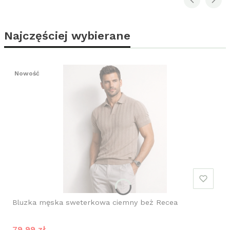
Najczęściej wybierane
Nowość
Bluzka męska sweterkowa ciemny beż Recea
Cena promocyjna
79,99 zł