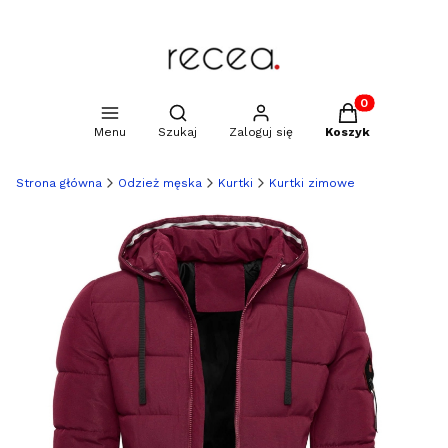
Produkty w kosz
Otwórz wyszukiwarkę
Menu
Szukaj
Zaloguj się
Koszyk
Strona główna
Odzież męska
Kurtki
Kurtki zimowe