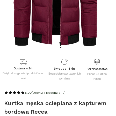
Dostawa w 24h
Zwrot do 14 dni
Bezpieczeństwo
Dzięki dostępności produktów od
Bezproblemowy zwrot lub
Ponad 15 lat na
ręki
wymiana
rynku
5.00
(Oceny: 1 Recenzje: 0)
Kurtka męska ocieplana z kapturem
bordowa Recea