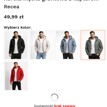
Recea
Cena
49,99 zł
Wybierz kolor:
Wybierz rozmiar:
Dostępność:
brak towaru