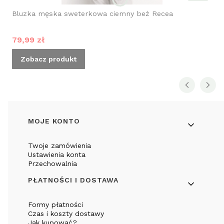
Bluzka męska sweterkowa ciemny beż Recea
Cena promocyjna
79,99 zł
Zobacz produkt
Linki w stopce
MOJE KONTO
Twoje zamówienia
Ustawienia konta
Przechowalnia
PŁATNOŚCI I DOSTAWA
Formy płatności
Czas i koszty dostawy
Jak kupować?