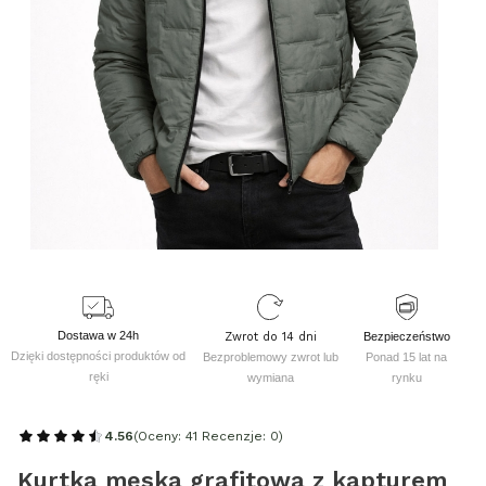
Dostawa w 24h
Zwrot do 14 dni
Bezpieczeństwo
Dzięki dostępności produktów od
Bezproblemowy zwrot lub
Ponad 15 lat na
ręki
wymiana
rynku
4.56
(Oceny: 41 Recenzje: 0)
Kurtka męska grafitowa z kapturem