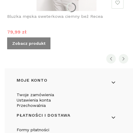
Bluzka męska sweterkowa ciemny beż Recea
Cena promocyjna
79,99 zł
Zobacz produkt
Linki w stopce
MOJE KONTO
Twoje zamówienia
Ustawienia konta
Przechowalnia
PŁATNOŚCI I DOSTAWA
Formy płatności