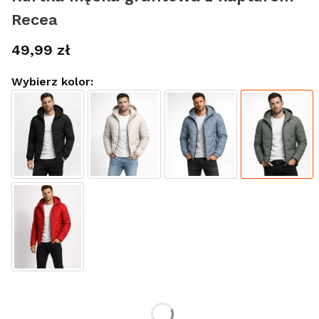
Recea
Cena
49,99 zł
Wybierz kolor:
Wybierz rozmiar:
*
Rozmiar