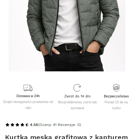
Dostawa w 24h
Zwrot do 14 dni
Bezpieczeństwo
Dzięki dostępności produktów od
Bezproblemowy zwrot lub
Ponad 15 lat na
ręki
wymiana
rynku
4.56
(Oceny: 41 Recenzje: 0)
Kurtka męska grafitowa z kapturem