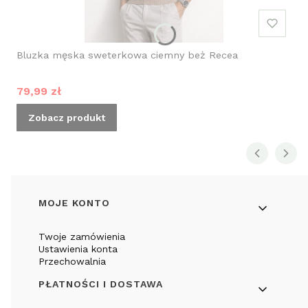
Bluzka męska sweterkowa ciemny beż Recea
Cena promocyjna
79,99 zł
Zobacz produkt
Linki w stopce
MOJE KONTO
Twoje zamówienia
Ustawienia konta
Przechowalnia
PŁATNOŚCI I DOSTAWA