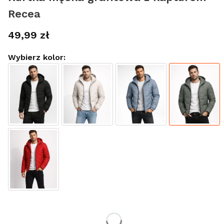
Recea
Cena
49,99 zł
Wybierz kolor:
Wybierz rozmiar:
*
Rozmiar