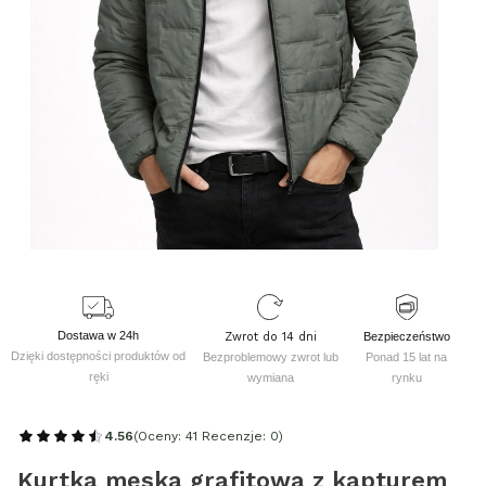
Dostawa w 24h
Zwrot do 14 dni
Bezpieczeństwo
Dzięki dostępności produktów od
Bezproblemowy zwrot lub
Ponad 15 lat na
ręki
wymiana
rynku
4.56
(Oceny: 41 Recenzje: 0)
Kurtka męska grafitowa z kapturem