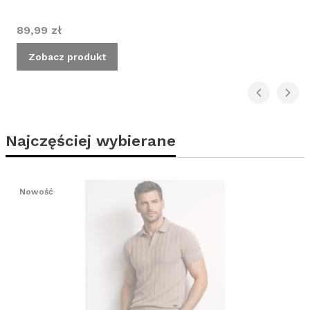
Cena
89,99 zł
Zobacz produkt
Najczęściej wybierane
Nowość