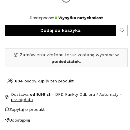
S
M
L
XL
Dostępność:
Wysyłka natychmiast
Dodaj do koszyka
📦 Zamówienia złożone teraz zostaną wysłane w
poniedziałek
.
604
osoby kupiły ten produkt
Dostawa
od 9,99 zł
- DPD Punkty Odbioru / Automaty -
przedpłata
Zapytaj o produkt
Udostępnij