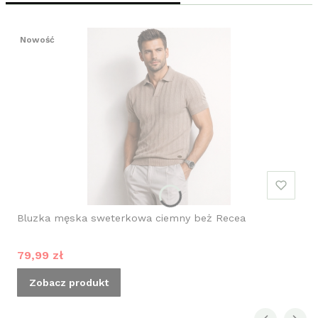
Nowość
Bluzka męska sweterkowa ciemny beż Recea
Cena promocyjna
79,99 zł
Zobacz produkt