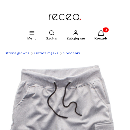
Produkty w kosz
Otwórz wyszukiwarkę
Menu
Szukaj
Zaloguj się
Koszyk
Strona główna
Odzież męska
Spodenki