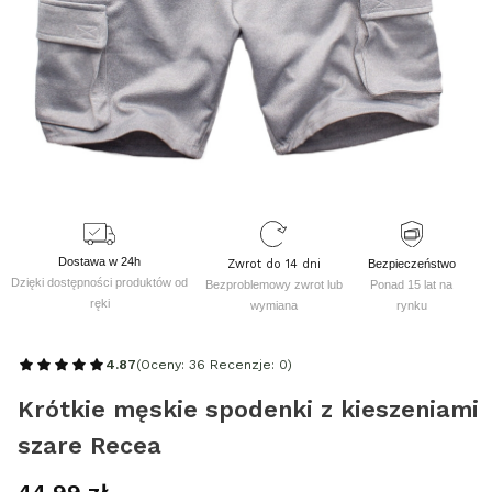
Dostawa w 24h
Zwrot do 14 dni
Bezpieczeństwo
Dzięki dostępności produktów od
Bezproblemowy zwrot lub
Ponad 15 lat na
ręki
wymiana
rynku
4.87
(Oceny: 36 Recenzje: 0)
Krótkie męskie spodenki z kieszeniami
szare Recea
Cena
44,99 zł