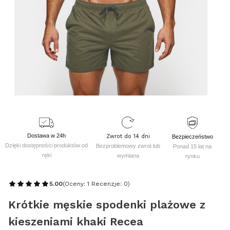
Dostawa w 24h
Zwrot do 14 dni
Bezpieczeństwo
Dzięki dostępności produktów od
Bezproblemowy zwrot lub
Ponad 15 lat na
ręki
wymiana
rynku
5.00
(Oceny: 1 Recenzje: 0)
Krótkie męskie spodenki plażowe z
kieszeniami khaki Recea