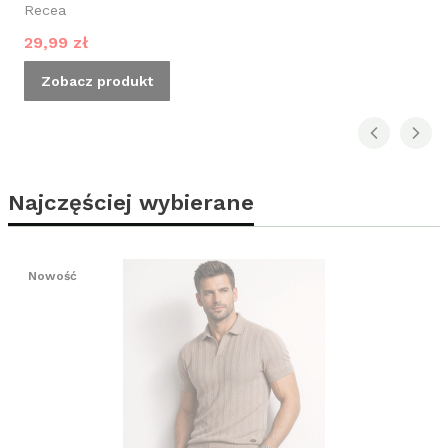
Recea
Cena promocyjna
29,99 zł
Zobacz produkt
Najczęściej wybierane
Nowość