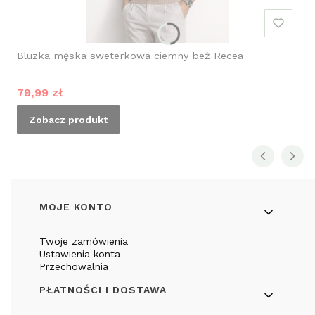
Bluzka męska sweterkowa ciemny beż Recea
Cena promocyjna
79,99 zł
Zobacz produkt
Linki w stopce
MOJE KONTO
Twoje zamówienia
Ustawienia konta
Przechowalnia
PŁATNOŚCI I DOSTAWA