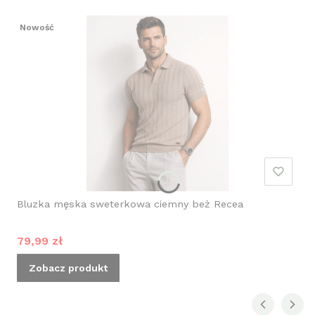
Nowość
Bluzka męska sweterkowa ciemny beż Recea
Cena promocyjna
79,99 zł
Zobacz produkt