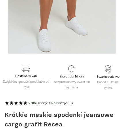
Dostawa w 24h
Zwrot do 14 dni
Bezpieczeństwo
Dzięki dostępności produktów od
Bezproblemowy zwrot lub
Ponad 15 lat na
ręki
wymiana
rynku
5.00
(Oceny: 1 Recenzje: 0)
Krótkie męskie spodenki jeansowe
cargo grafit Recea