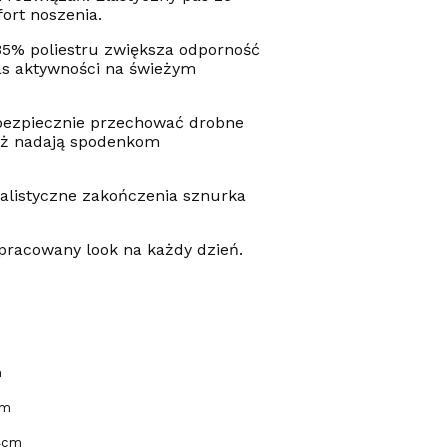
ort noszenia.
35% poliestru zwiększa odporność
as aktywności na świeżym
 bezpiecznie przechować drobne
też nadają spodenkom
malistyczne zakończenia sznurka
opracowany look na każdy dzień.
m
cm
54cm