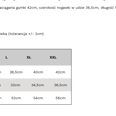
naciągania gumki 42cm, szerokość nogawki w udzie 36,5cm, długość
ka (tolerancja +/- 2cm)
L
XL
XXL
m
38,5cm
40cm
42cm
m
33cm
34,5cm
36,5cm
m
52cm
54cm
56cm