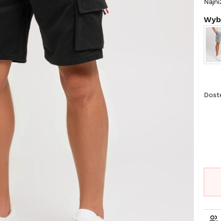
Najni
Wybi
Wybi
Dost