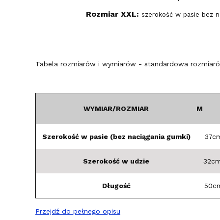
Rozmiar XXL:
szerokość w pasie bez 
Tabela rozmiarów i wymiarów - standardowa rozmiarów
WYMIAR/ROZMIAR
M
Szerokość w pasie (bez naciągania gumki)
37c
Szerokość w udzie
32c
Długość
50c
Przejdź do pełnego opisu