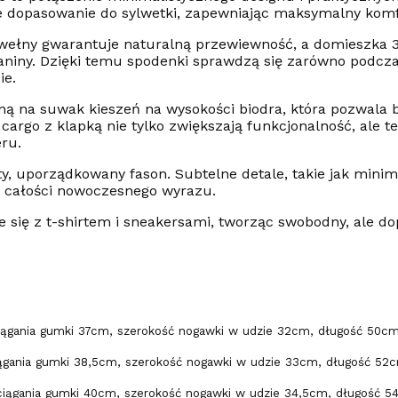
 dopasowanie do sylwetki, zapewniając maksymalny komf
awełny gwarantuje naturalną przewiewność, a domieszka 
aniny. Dzięki temu spodenki sprawdzą się zarówno podcz
ie.
ną na suwak kieszeń na wysokości biodra, która pozwala
cargo z klapką nie tylko zwiększają funkcjonalność, ale 
ru.
ty, uporządkowany fason. Subtelne detale, takie jak mini
ą całości nowoczesnego wyrazu.
 się z t-shirtem i sneakersami, tworząc swobodny, ale d
iągania gumki 37cm, szerokość nogawki w udzie 32cm, długość 50c
iągania gumki 38,5cm, szerokość nogawki w udzie 33cm, długość 52
ciągania gumki 40cm, szerokość nogawki w udzie 34,5cm, długość 