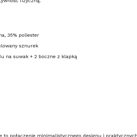
tywność fizyczną.
a, 35% poliester
ulowany sznurek
du na suwak + 2 boczne z klapką
 to połączenie minimalistycznego designu i praktycznych