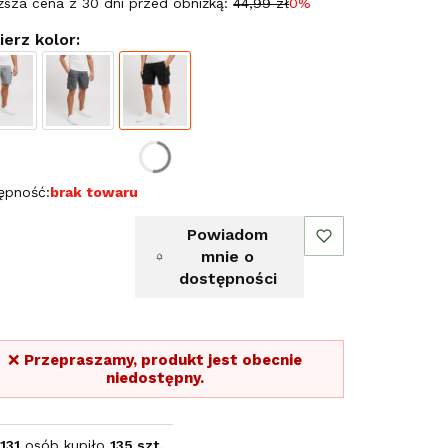
ższa cena z 30 dni przed obniżką:
44,99 zł
0%
erz kolor:
erz rozmiar:
ępność:
brak towaru
Powiadom
mnie o
dostępności
❌
Przepraszamy, produkt jest obecnie
niedostępny.
131
osób kupiło
135 szt.