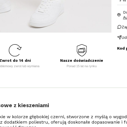
D
A
Za
Ud
Kod 
Zwrot do 14 dni
Nasze doświadczenie
oblemowy zwrot lub wymiana
Ponad 15 lat na rynku
sowe z kieszeniami
kie w kolorze głębokiej czerni, stworzone z myślą o wygo
 dodatkiem poliestru, oferują doskonałe dopasowanie i fu