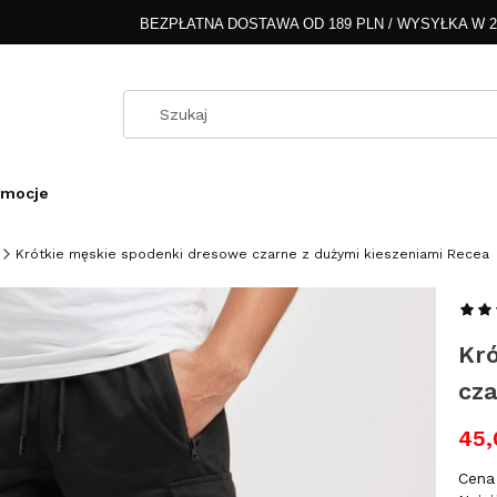
BEZPŁATNA DOSTAWA OD 189 PLN / WYSYŁKA W 
omocje
Krótkie męskie spodenki dresowe czarne z dużymi kieszeniami Recea
Kr
cza
45,
Cena 