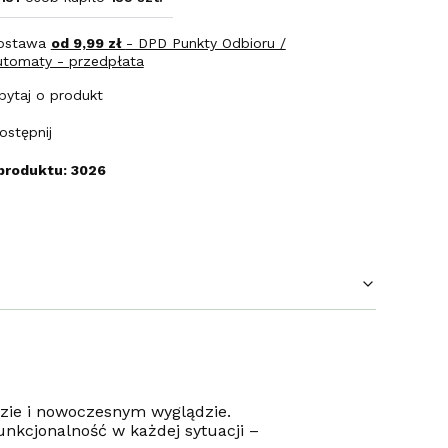
ostawa
od 9,99 zł
- DPD Punkty Odbioru /
utomaty - przedpłata
pytaj o produkt
ostępnij
produktu: 3026
dzie i nowoczesnym wyglądzie.
nkcjonalność w każdej sytuacji –