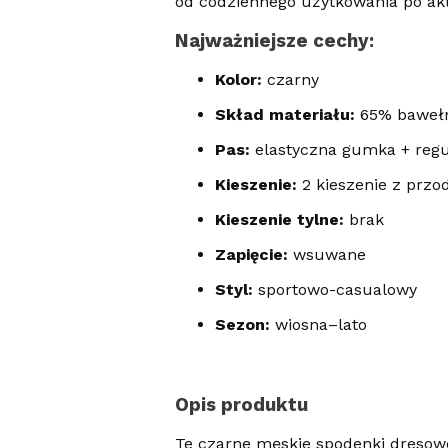
od codziennego użytkowania po ak
Najważniejsze cechy
:
Kolor:
czarny
Skład materiału:
65% bawełn
Pas:
elastyczna gumka + reg
Kieszenie:
2 kieszenie z przo
Kieszenie tylne:
brak
Zapięcie:
wsuwane
Styl:
sportowo-casualowy
Sezon:
wiosna–lato
Opis produktu
Te czarne męskie spodenki dresowe