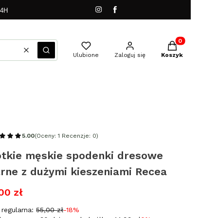
24H
Produkty w kos
Wyczyść
Szukaj
Ulubione
Zaloguj się
Koszyk
5.00
(Oceny: 1 Recenzje: 0)
ótkie męskie spodenki dresowe
rne z dużymi kieszeniami Recea
00 zł
regularna:
55,00 zł
-18%