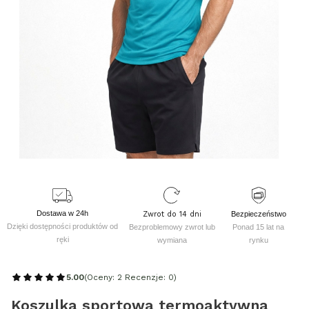
Dostawa w 24h
Zwrot do 14 dni
Bezpieczeństwo
Dzięki dostępności produktów od
Bezproblemowy zwrot lub
Ponad 15 lat na
ręki
wymiana
rynku
5.00
(Oceny: 2 Recenzje: 0)
Koszulka sportowa termoaktywna