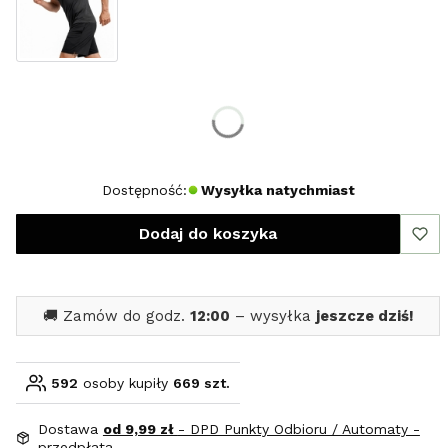
Wybierz rozmiar:
*
Rozmiar
S
M
L
XL
XXL
Dostępność:
Wysyłka natychmiast
Dodaj do koszyka
🚚 Zamów do godz.
12:00
– wysyłka
jeszcze dziś!
592
osoby kupiły
669 szt.
Dostawa
od 9,99 zł
- DPD Punkty Odbioru / Automaty -
przedpłata