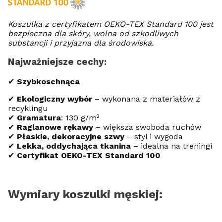
Koszulka z certyfikatem OEKO-TEX Standard 100 jest
bezpieczna dla skóry, wolna od szkodliwych
substancji i przyjazna dla środowiska.
Najważniejsze cechy:
✔
Szybkoschnąca
✔
Ekologiczny wybór
– wykonana z materiałów z
recyklingu
✔
Gramatura
: 130 g/m²
✔
Raglanowe rękawy
– większa swoboda ruchów
✔
Płaskie, dekoracyjne szwy
– styl i wygoda
✔
Lekka, oddychająca tkanina
– idealna na treningi
✔
Certyfikat OEKO-TEX Standard 100
Wymiary koszulki męskiej: