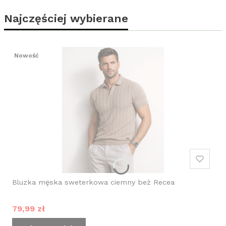
Najczęściej wybierane
Nowość
Bluzka męska sweterkowa ciemny beż Recea
Cena promocyjna
79,99 zł