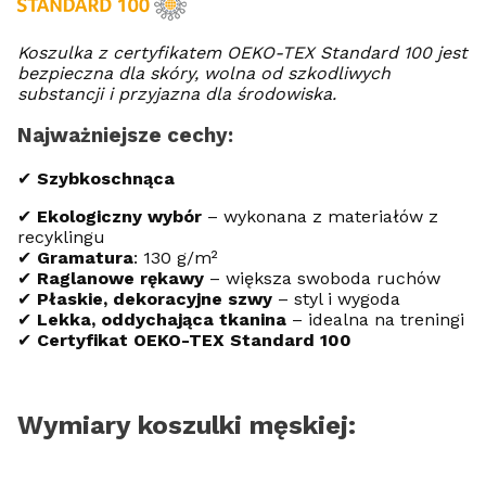
Koszulka z certyfikatem OEKO-TEX Standard 100 jest
bezpieczna dla skóry, wolna od szkodliwych
substancji i przyjazna dla środowiska.
Najważniejsze cechy:
✔
Szybkoschnąca
✔
Ekologiczny wybór
– wykonana z materiałów z
recyklingu
✔
Gramatura
: 130 g/m²
✔
Raglanowe rękawy
– większa swoboda ruchów
✔
Płaskie, dekoracyjne szwy
– styl i wygoda
✔
Lekka, oddychająca tkanina
– idealna na treningi
✔
Certyfikat OEKO-TEX Standard 100
Wymiary koszulki męskiej: