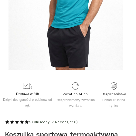
Dostawa w 24h
Zwrot do 14 dni
Bezpieczeństwo
Dzięki dostępności produktów od
Bezproblemowy zwrot lub
Ponad 15 lat na
ręki
wymiana
rynku
5.00
(Oceny: 2 Recenzje: 0)
Koszulka sportowa termoaktywna