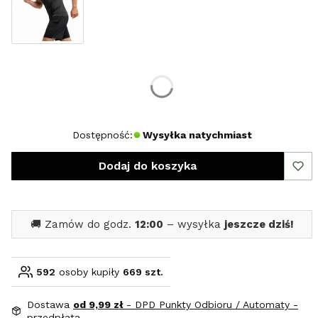
Wybierz rozmiar:
*
Rozmiar
S
M
L
XL
XXL
Dostępność:
Wysyłka natychmiast
Dodaj do koszyka
🚚 Zamów do godz.
12:00
– wysyłka
jeszcze dziś!
592
osoby kupiły
669 szt.
Dostawa
od 9,99 zł
- DPD Punkty Odbioru / Automaty -
przedpłata