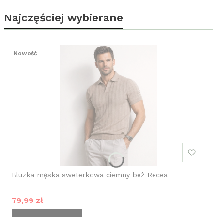
Najczęściej wybierane
Nowość
Bluzka męska sweterkowa ciemny beż Recea
Cena promocyjna
79,99 zł