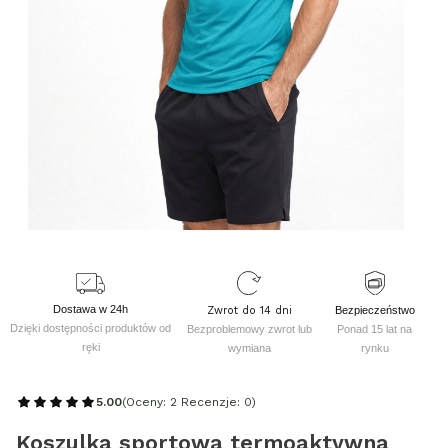
Dostawa w 24h
Zwrot do 14 dni
Bezpieczeństwo
Dzięki dostępności produktów od
Bezproblemowy zwrot lub
Ponad 15 lat na
ręki
wymiana
rynku
5.00
(Oceny: 2 Recenzje: 0)
Koszulka sportowa termoaktywna