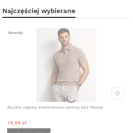
Najczęściej wybierane
Nowość
Bluzka męska sweterkowa ciemny beż Recea
Cena promocyjna
79,99 zł