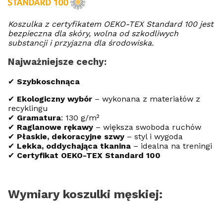
Koszulka z certyfikatem OEKO-TEX Standard 100 jest
bezpieczna dla skóry, wolna od szkodliwych
substancji i przyjazna dla środowiska.
Najważniejsze cechy:
✔
Szybkoschnąca
✔
Ekologiczny wybór
– wykonana z materiałów z
recyklingu
✔
Gramatura
: 130 g/m²
✔
Raglanowe rękawy
– większa swoboda ruchów
✔
Płaskie, dekoracyjne szwy
– styl i wygoda
✔
Lekka, oddychająca tkanina
– idealna na treningi
✔
Certyfikat OEKO-TEX Standard 100
Wymiary koszulki męskiej: