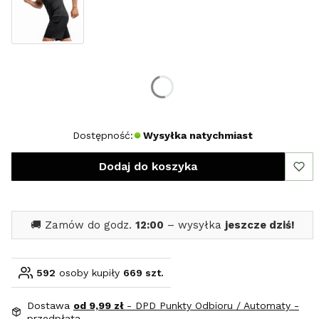
Wybierz rozmiar:
*
Rozmiar
S
M
L
XL
XXL
Dostępność:
Wysyłka natychmiast
Dodaj do koszyka
🚚 Zamów do godz.
12:00
– wysyłka
jeszcze dziś!
592
osoby kupiły
669 szt.
Dostawa
od 9,99 zł
- DPD Punkty Odbioru / Automaty -
przedpłata