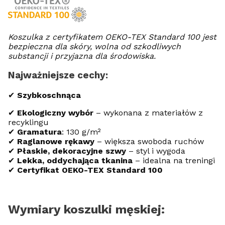
Koszulka z certyfikatem OEKO-TEX Standard 100 jest
bezpieczna dla skóry, wolna od szkodliwych
substancji i przyjazna dla środowiska.
Najważniejsze cechy:
✔
Szybkoschnąca
✔
Ekologiczny wybór
– wykonana z materiałów z
recyklingu
✔
Gramatura
: 130 g/m²
✔
Raglanowe rękawy
– większa swoboda ruchów
✔
Płaskie, dekoracyjne szwy
– styl i wygoda
✔
Lekka, oddychająca tkanina
– idealna na treningi
✔
Certyfikat OEKO-TEX Standard 100
Wymiary koszulki męskiej: