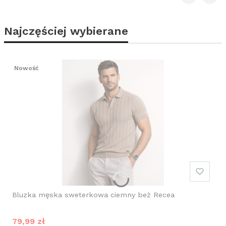
Najczęściej wybierane
Nowość
Bluzka męska sweterkowa ciemny beż Recea
Cena promocyjna
79,99 zł