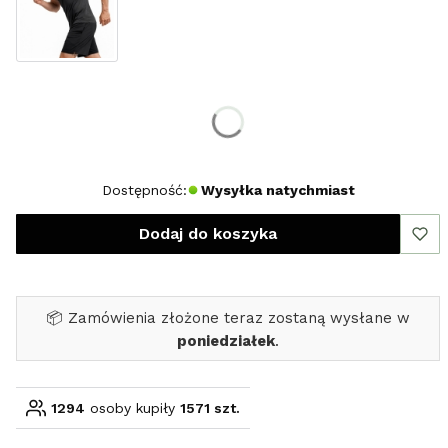
Wybierz rozmiar:
*
Rozmiar
S
M
L
XL
XXL
Dostępność:
Wysyłka natychmiast
Dodaj do koszyka
📦 Zamówienia złożone teraz zostaną wysłane w
poniedziałek
.
1294
osoby kupiły
1571 szt.