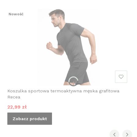
Nowość
Koszulka sportowa termoaktywna męska grafitowa
Recea
Cena promocyjna
22,99 zł
Zobacz produkt