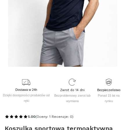
Dostawa w 24h
Zwrot do 14 dni
Bezpieczeństwo
Dzięki dostępności produktów od
Bezproblemowy zwrot lub
Ponad 15 lat na
ręki
wymiana
rynku
5.00
(Oceny: 1 Recenzje: 0)
Koszulka sportowa termoaktywna