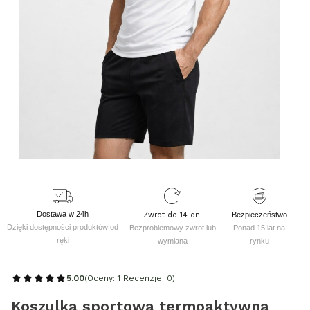
Dostawa w 24h
Zwrot do 14 dni
Bezpieczeństwo
Dzięki dostępności produktów od
Bezproblemowy zwrot lub
Ponad 15 lat na
ręki
wymiana
rynku
5.00
(Oceny: 1 Recenzje: 0)
Koszulka sportowa termoaktywna