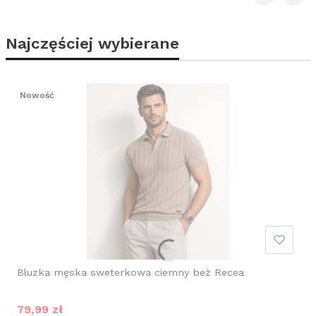
Najczęściej wybierane
Nowość
Bluzka męska sweterkowa ciemny beż Recea
Cena promocyjna
79,99 zł