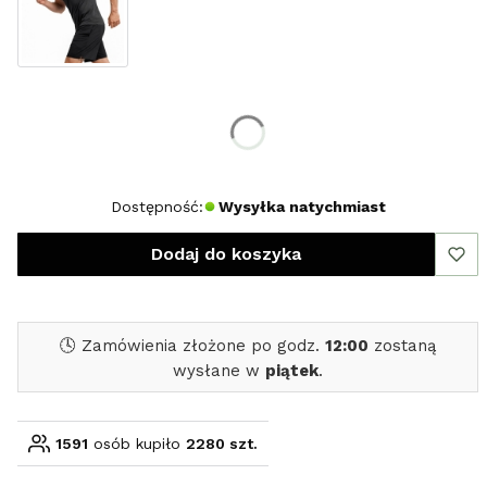
Wybierz rozmiar:
*
Rozmiar
S
M
L
XL
XXL
XXXL
Dostępność:
Wysyłka natychmiast
Dodaj do koszyka
🕓 Zamówienia złożone po godz.
12:00
zostaną
wysłane w
piątek
.
1591
osób kupiło
2280 szt.