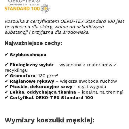
Koszulka z certyfikatem OEKO-TEX Standard 100 jest
bezpieczna dla skóry, wolna od szkodliwych
substancji i przyjazna dla środowiska.
Najważniejsze cechy:
✔
Szybkoschnąca
✔
Ekologiczny wybór
– wykonana z materiałów z
recyklingu
✔
Gramatura
: 130 g/m²
✔
Raglanowe rękawy
– większa swoboda ruchów
✔
Płaskie, dekoracyjne szwy
– styl i wygoda
✔
Lekka, oddychająca tkanina
– idealna na treningi
✔
Certyfikat OEKO-TEX Standard 100
Wymiary koszulki męskiej: