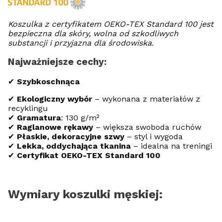
Koszulka z certyfikatem OEKO-TEX Standard 100 jest
bezpieczna dla skóry, wolna od szkodliwych
substancji i przyjazna dla środowiska.
Najważniejsze cechy:
✔
Szybkoschnąca
✔
Ekologiczny wybór
– wykonana z materiałów z
recyklingu
✔
Gramatura
: 130 g/m²
✔
Raglanowe rękawy
– większa swoboda ruchów
✔
Płaskie, dekoracyjne szwy
– styl i wygoda
✔
Lekka, oddychająca tkanina
– idealna na treningi
✔
Certyfikat OEKO-TEX Standard 100
Wymiary koszulki męskiej: