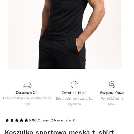
Dostawa w 24h
Zwrot do 14 dni
Bezpieczeństwo
Dzięki dostępności produktów od
Bezproblemowy zwrot lub
Ponad 15 lat na
ręki
wymiana
rynku
5.00
(Oceny: 2 Recenzje: 0)
Koszulka sportowa męska t-shirt