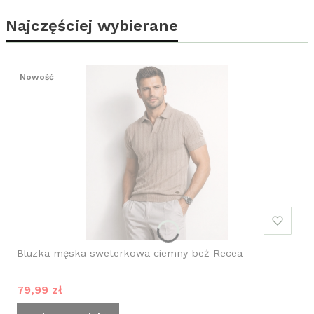
Najczęściej wybierane
Nowość
Bluzka męska sweterkowa ciemny beż Recea
Cena promocyjna
79,99 zł