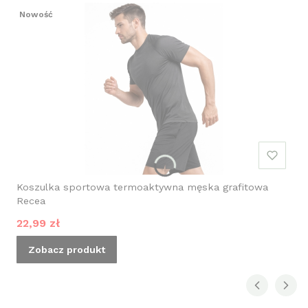
Nowość
Koszulka sportowa termoaktywna męska grafitowa
Recea
Cena promocyjna
22,99 zł
Zobacz produkt