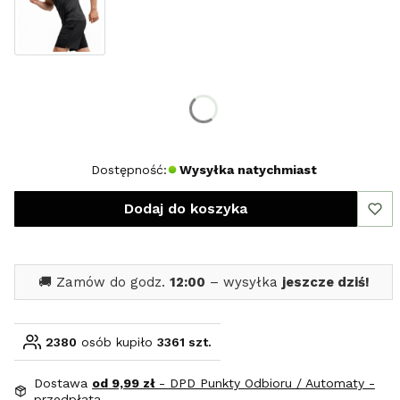
Wybierz rozmiar:
*
Rozmiar
S
M
L
XL
XXL
Dostępność:
Wysyłka natychmiast
Dodaj do koszyka
🚚 Zamów do godz.
12:00
– wysyłka
jeszcze dziś!
2380
osób kupiło
3361 szt.
Dostawa
od 9,99 zł
- DPD Punkty Odbioru / Automaty -
przedpłata