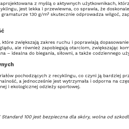
aprojektowana z myślą o aktywnych użytkownikach, którz
klingu, jest lekka i przewiewna, co sprawia, że doskonal
o gramaturze 130 g/m² skutecznie odprowadza wilgoć, za
ść
, które zwiększają zakres ruchu i poprawiają dopasowanie 
glądu, ale również zapobiegają otarciom, zwiększając kom
na – idealna do biegania, siłowni, a także codziennego uż
wnych
ałów pochodzących z recyklingu, co czyni ją bardziej pr
lność, a jednocześnie jest wytrzymała i odporna na częst
ej i ekologicznej odzieży sportowej.
Standard 100 jest bezpieczna dla skóry, wolna od szkodli