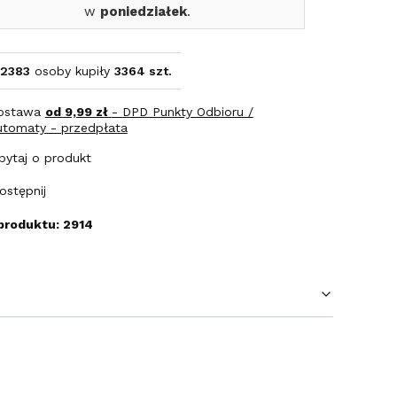
w
poniedziałek
.
2383
osoby kupiły
3364 szt.
ostawa
od 9,99 zł
- DPD Punkty Odbioru /
utomaty - przedpłata
pytaj o produkt
ostępnij
produktu: 2914