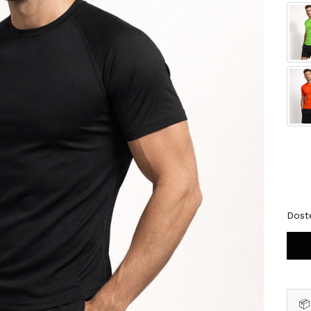
Wybi
*
Roz
S
Dost
📦