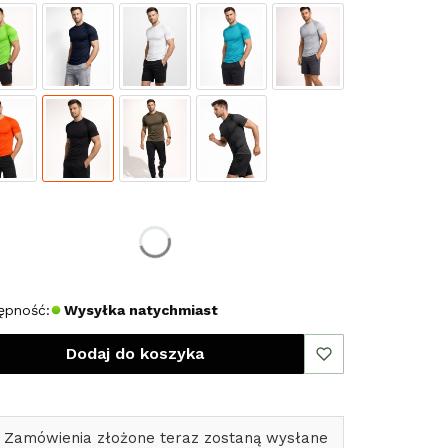
erz rozmiar:
miar
M
L
XL
XXL
ępność:
Wysyłka natychmiast
Dodaj do koszyka
 Zamówienia złożone teraz zostaną wysłane