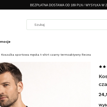
BEZPŁATNA DOSTAWA OD 189 PLN / WYSYŁKA W 
omocje
Koszulka sportowa męska t-shirt czarny termoaktywny Recea
Ko
cz
Cen
24,
Wybi