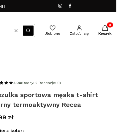
24H
Produkty w kos
Wyczyść
Szukaj
Ulubione
Zaloguj się
Koszyk
5.00
(Oceny: 2 Recenzje: 0)
szulka sportowa męska t-shirt
arny termoaktywny Recea
a
99 zł
erz kolor: