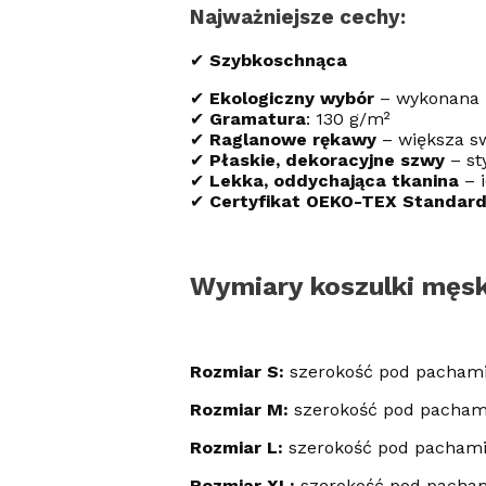
Najważniejsze cechy:
✔
Szybkoschnąca
✔
Ekologiczny wybór
– wykonana z
✔
Gramatura
: 130 g/m²
✔
Raglanowe rękawy
– większa s
✔
Płaskie, dekoracyjne szwy
– st
✔
Lekka, oddychająca tkanina
– i
✔
Certyfikat OEKO-TEX Standard
Wymiary koszulki męsk
Rozmiar S:
szerokość pod pachami
Rozmiar M:
szerokość pod pacham
Rozmiar L:
szerokość pod pachami
Rozmiar XL:
szerokość pod pacham