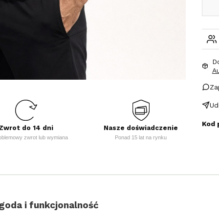
D
A
Za
Ud
Kod 
Zwrot do 14 dni
Nasze doświadczenie
oblemowy zwrot lub wymiana
Ponad 15 lat na rynku
goda i funkcjonalność