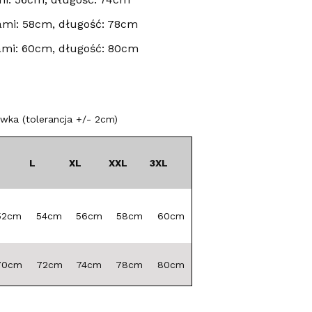
mi: 58cm, długość: 78cm
ami: 60cm, długość: 80cm
ka (tolerancja +/- 2cm)
L
XL
XXL
3XL
52cm
54cm
56cm
58cm
60cm
70cm
72cm
74cm
78cm
80cm