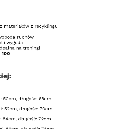
 materiałów z recyklingu
woboda ruchów
yl i wygoda
dealna na treningi
 100
iej:
: 50cm, długość: 68cm
i: 52cm, długość: 70cm
: 54cm, długość: 72cm
i: 56cm, długość: 74cm