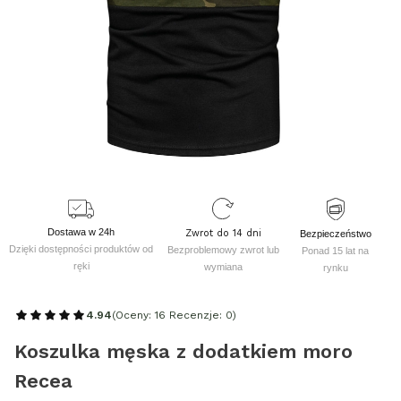
Dostawa w 24h
Zwrot do 14 dni
Bezpieczeństwo
Dzięki dostępności produktów od
Bezproblemowy zwrot lub
Ponad 15 lat na
ręki
wymiana
rynku
4.94
(Oceny: 16 Recenzje: 0)
Koszulka męska z dodatkiem moro
Recea