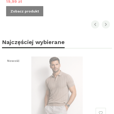
Cena promocyjna
19,99 zł
Zobacz produkt
Najczęściej wybierane
Nowość