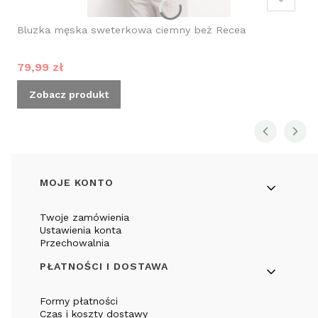
Bluzka męska sweterkowa ciemny beż Recea
Cena promocyjna
79,99 zł
Zobacz produkt
Linki w stopce
MOJE KONTO
Twoje zamówienia
Ustawienia konta
Przechowalnia
PŁATNOŚCI I DOSTAWA
Formy płatności
Czas i koszty dostawy