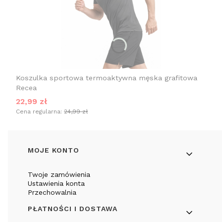
Koszulka sportowa termoaktywna męska grafitowa
Recea
Cena promocyjna
22,99 zł
Cena regularna:
24,99 zł
Linki w stopce
MOJE KONTO
Twoje zamówienia
Ustawienia konta
Przechowalnia
PŁATNOŚCI I DOSTAWA