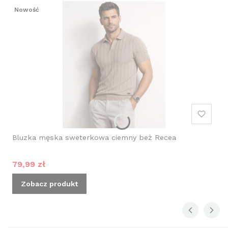
Nowość
Bluzka męska sweterkowa ciemny beż Recea
Cena promocyjna
79,99 zł
Zobacz produkt